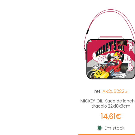
ref:
AR2562225
MICKEY OIL-Saco de lanch
tiracolo 22x18x8cm
14,61€
Em stock
Em stock