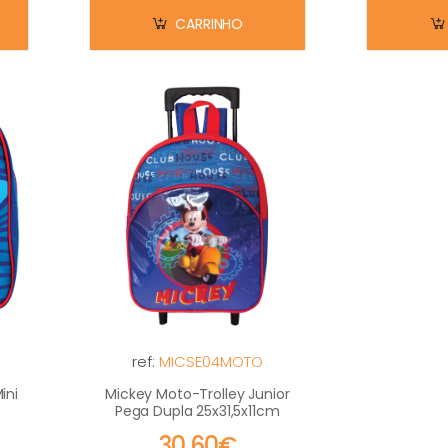
CARRINHO
ref:
MICSE04MOTO
ini
Mickey Moto-Trolley Junior
Pega Dupla 25x31,5x11cm
30,60€