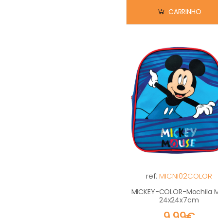
CARRINHO
ref:
MICNI02COLOR
MICKEY-COLOR-Mochila M
24x24x7cm
9,99€