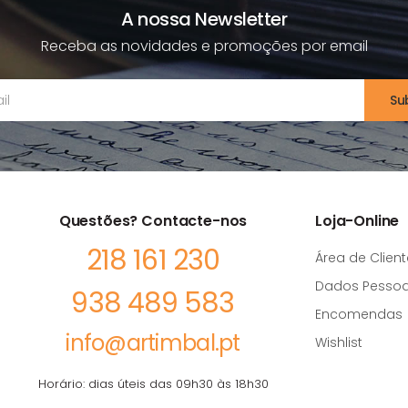
A nossa Newsletter
Receba as novidades e promoções por email
Su
Questões? Contacte-nos
Loja-Online
218 161 230
Área de Client
Dados Pessoa
938 489 583
Encomendas
info@artimbal.pt
Wishlist
Horário: dias úteis das 09h30 às 18h30