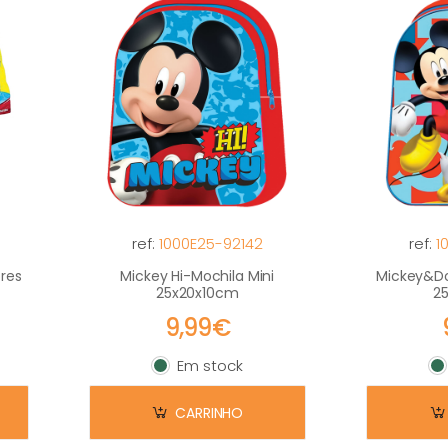
ref:
1000E25-92142
ref:
1
res
Mickey Hi-Mochila Mini
Mickey&Do
25x20x10cm
2
9,99€
Em stock
Em stock
E
CARRINHO