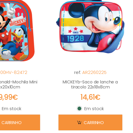
000HV-82472
ref:
AR2260225
nald-Mochila Mini
MICKEYb-Saco de lanche a
5x20x10cm
tiracolo 22x18x8cm
9,99€
14,61€
Em stock
Em stock
m stock
Em stock
CARRINHO
CARRINHO