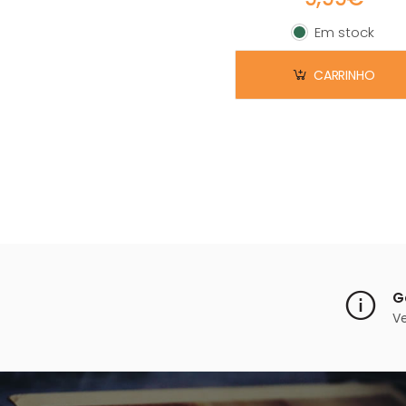
Em stock
Em stock
CARRINHO
G
V