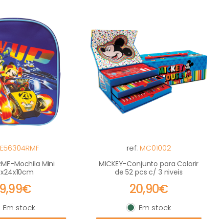
:
E56304RMF
ref:
MC01002
RMF-Mochila Mini
MICKEY-Conjunto para Colorir
0x24x10cm
de 52 pcs c/ 3 niveis
19,99€
20,90€
Em stock
Em stock
m stock
Em stock