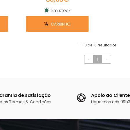
Em stock
Em stock
CARRINHO
1 - 10 de 10 resultados
«
1
»
arantia de satisfação
Apoio ao Cliente
er os
Termos & Condições
Ligue-nos
das 09h3