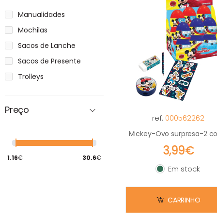
Manualidades
Mochilas
Sacos de Lanche
Sacos de Presente
Trolleys
Preço
ref:
000562262
Mickey-Ovo surpresa-2 co
3,99€
1.16
€
30.6
€
Em stock
Em stock
CARRINHO