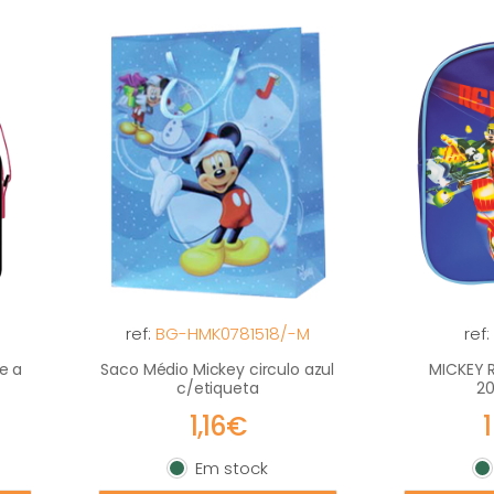
ref:
BG-HMK0781518/-M
ref
e a
Saco Médio Mickey circulo azul
MICKEY 
c/etiqueta
2
1,16€
Em stock
Em stock
E