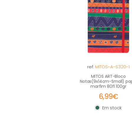
ref:
MITOS-A-S320-1
MITOS ART-Bloco
Notas(9x14cm-Small) pa
marfim 80fl 100gr
6,99€
Em stock
Em stock