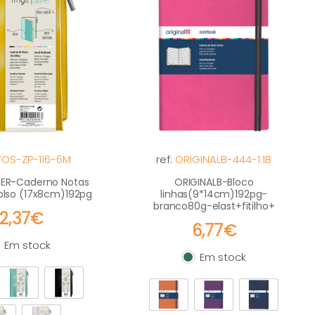
TOS-ZP-116-6M
ref:
ORIGINALB-444-1.1B
PER-Caderno Notas
ORIGINALB-Bloco
Bolso (17x8cm)192pg
linhas(9*14cm)192pg-
branco80g-elast+fitilho+
12,37€
6,77€
Em stock
m stock
Em stock
Em stock