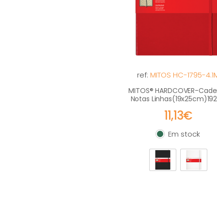
ref:
MITOS HC-1795-4.1
MITOS® HARDCOVER-Cade
Notas Linhas(19x25cm)19
11,13€
Em stock
Em stock