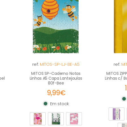
ref:
MITOS-SP-LJ-BE-A5
ref:
MI
MITOS SP-Caderno Notas
MITOS ZIP
pel
Linhas A5 Capa Lantejoulas
Linhas c/ 
80f-Bee
9,99€
E
Em stock
Em stock