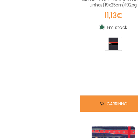
Linhas(19x25cm)192pg
11,13€
Em stock
Em stock
CARRINHO