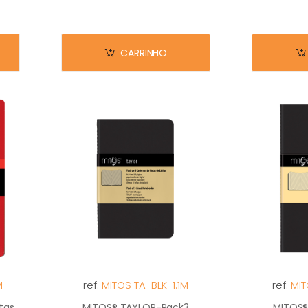
CARRINHO
M
ref:
MITOS TA-BLK-1.1M
ref:
MIT
tas
MITOS® TAYLOR-Pack3
MITOS®