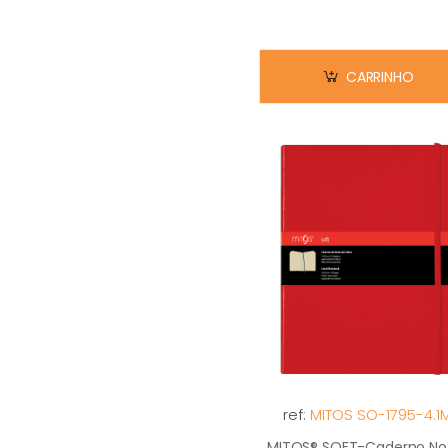
CARRINHO
ref:
MITOS SO-1795-4.1
MITOS® SOFT-Caderno No