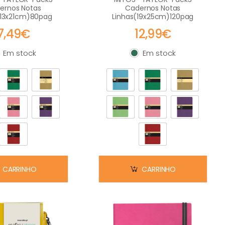
ernos Notas
Cadernos Notas
(13x21cm)80pag
Linhas(19x25cm)120pag
7,49€
12,99€
Em stock
Em stock
m stock
Em stock
CARRINHO
CARRINHO