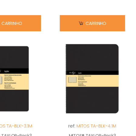
CARRINHO
CARRINHO
OS TA-BLK-3.1M
ref:
MITOS TA-BLK-4.1M
 TAYLOR-Pack3
MITOS® TAYLOR-Pack3