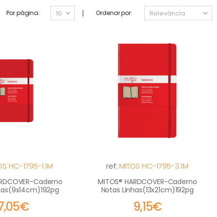
|
Por página:
Ordenar por:
OS HC-1795-1.1M
ref:
MITOS HC-1795-3.1M
ARDCOVER-Caderno
MITOS® HARDCOVER-Caderno
nhas(9x14cm)192pg
Notas Linhas(13x21cm)192pg
7,05€
9,15€