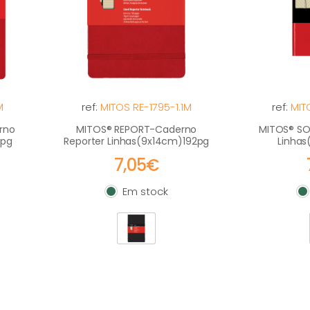
M
ref:
MITOS RE-1795-1.1M
ref:
MIT
rno
MITOS® REPORT-Caderno
MITOS® SO
2pg
Reporter Linhas(9x14cm)192pg
Linhas
7,05€
Em stock
Em stock
E