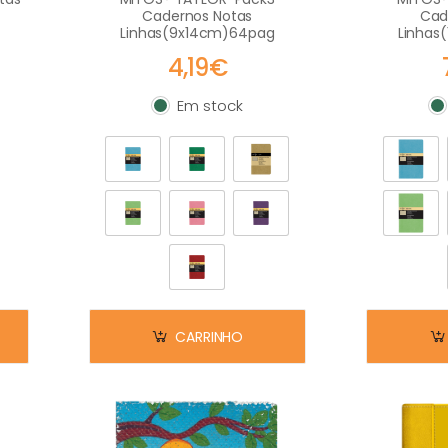
Cadernos Notas
Cad
Linhas(9x14cm)64pag
Linhas
4,19€
Em stock
Em stock
E
CARRINHO