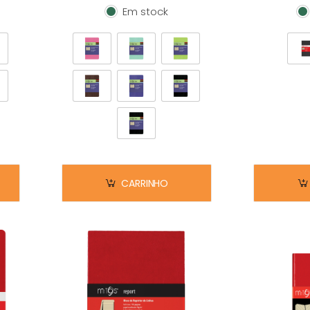
Em stock
Em stock
E
CARRINHO