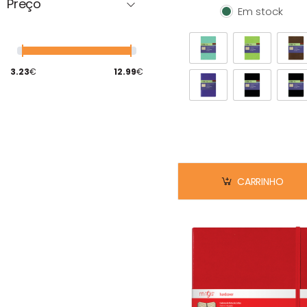
Preço
Em stock
Em stock
3.23
€
12.99
€
CARRINHO