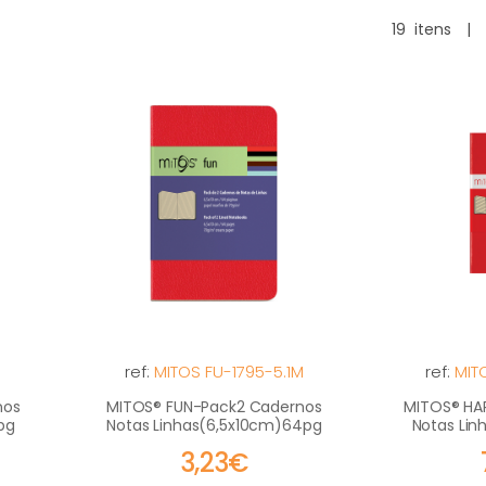
19
itens
|
ref:
MITOS FU-1795-5.1M
ref:
MIT
nos
MITOS® FUN-Pack2 Cadernos
MITOS® H
pg
Notas Linhas(6,5x10cm)64pg
Notas Li
3,23€