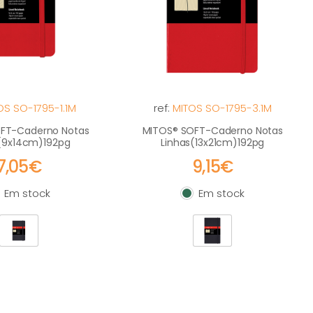
OS SO-1795-1.1M
ref:
MITOS SO-1795-3.1M
FT-Caderno Notas
MITOS® SOFT-Caderno Notas
(9x14cm)192pg
Linhas(13x21cm)192pg
7,05€
9,15€
Em stock
Em stock
m stock
Em stock