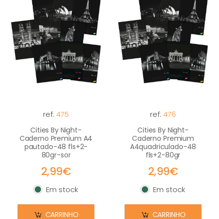
ref:
475
ref:
476
Cities By Night-
Cities By Night-
Caderno Premium A4
Caderno Premium
pautado-48 fls+2-
A4quadriculado-48
80gr-sor
fls+2-80gr
2,99€
2,99€
Em stock
Em stock
Em stock
Em stock
CARRINHO
CARRINHO