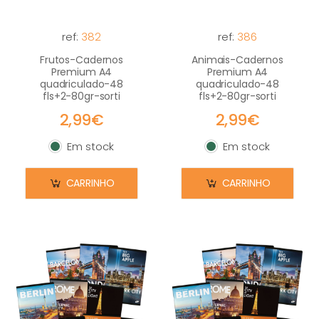
ref:
382
ref:
386
Frutos-Cadernos
Animais-Cadernos
Premium A4
Premium A4
quadriculado-48
quadriculado-48
fls+2-80gr-sorti
fls+2-80gr-sorti
2,99€
2,99€
Em stock
Em stock
Em stock
Em stock
CARRINHO
CARRINHO