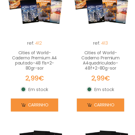
ref:
412
ref:
413
Cities of World-
Cities of World-
Caderno Premium A4
Caderno Premium
pautado-48 fls+2-
A4quadriculado-
80gr-sor
48f+2-80g-sor
2,99€
2,99€
Em stock
Em stock
Em stock
Em stock
CARRINHO
CARRINHO