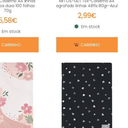
 Caderno A4 linhas
MITOS-GLITTER-Caderno A4
pa dura 100 folhas
agrafado linhas 48fls 80gr-Azul
70g
2,99€
5,58€
Em stock
Em stock
Em stock
m stock
CARRINHO
CARRINHO