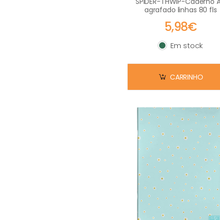
SOY LUNA
SPIDER-THWIP-Caderno 
agrafado linhas 80 fls
SPIDER-MAN
5,98€
SPRAY LOUD
Em stock
STITCH
Em stock
TROLLS
CARRINHO
WRC