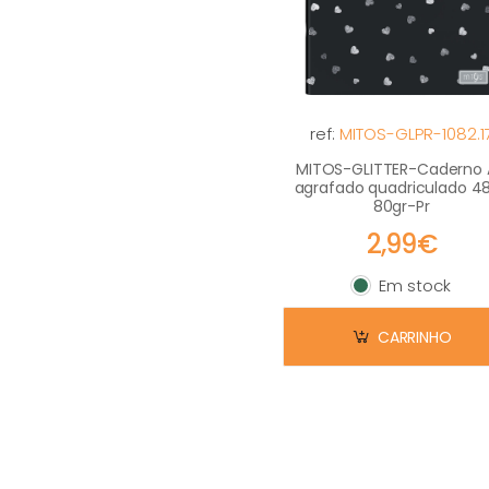
ref:
MITOS-GLPR-1082.1
MITOS-GLITTER-Caderno
agrafado quadriculado 48
80gr-Pr
2,99€
Em stock
Em stock
CARRINHO