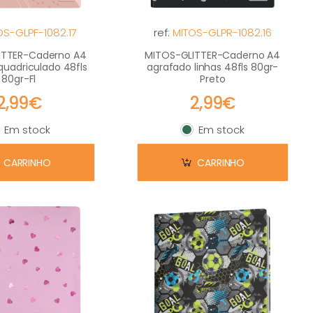
OS-GLPF-1082.17
ref:
MITOS-GLPR-1082.16
ITTER-Caderno A4
MITOS-GLITTER-Caderno A4
quadriculado 48fls
agrafado linhas 48fls 80gr-
80gr-Fl
Preto
2,99€
2,99€
Em stock
Em stock
m stock
Em stock
CARRINHO
CARRINHO