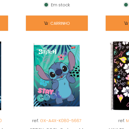
Em stock
Em stock
E
CARRINHO
0
ref:
GX-A4X-K080-5667
ref:
M