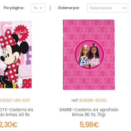
|
Por página:
Ordenar por:
24000-LIN-ART
ref:
BARBIE-8042
DOTS-Caderno A4
BARBIE-Caderno A4 agrafado
o linhas 40 fls
linhas 80 fls 70gr
2,30€
5,98€