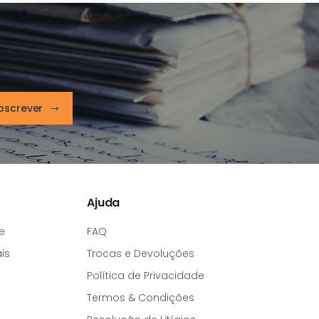
bscrever
Ajuda
e
FAQ
is
Trocas e Devoluções
Política de Privacidade
Termos & Condições