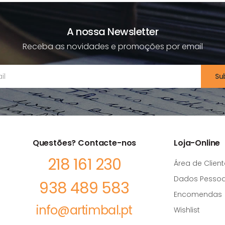
A nossa Newsletter
Receba as novidades e promoções por email
Su
Questões? Contacte-nos
Loja-Online
218 161 230
Área de Client
Dados Pessoa
938 489 583
Encomendas
info@artimbal.pt
Wishlist