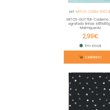
ref:
MITOS-GLBM-1082.1
MITOS-GLITTER-Caderno
agrafado linhas 48fls80
MalmquerAz
2,99€
Em stock
Em stock
CARRINHO