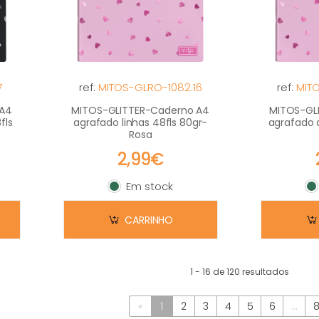
7
ref:
MITOS-GLRO-1082.16
ref:
MITO
 A4
MITOS-GLITTER-Caderno A4
MITOS-GL
fls
agrafado linhas 48fls 80gr-
agrafado 
Rosa
2,99€
Em stock
Em stock
E
CARRINHO
1 - 16 de 120 resultados
«
1
2
3
4
5
6
...