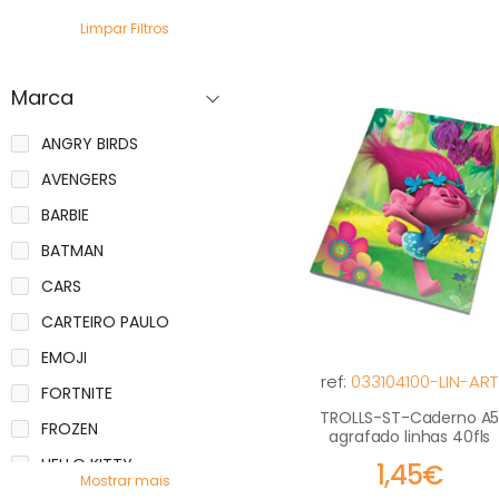
Limpar Filtros
Marca
ANGRY BIRDS
AVENGERS
BARBIE
BATMAN
CARS
CARTEIRO PAULO
EMOJI
ref:
033104100-LIN-ART
FORTNITE
TROLLS-ST-Caderno A
FROZEN
agrafado linhas 40fls
HELLO KITTY
1,45€
Mostrar mais