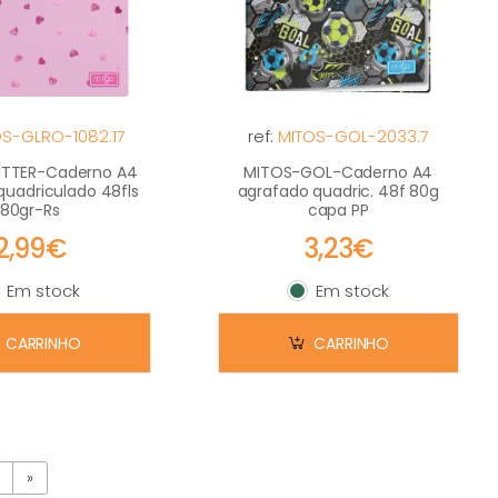
S-GLRO-1082.17
ref:
MITOS-GOL-2033.7
ITTER-Caderno A4
MITOS-GOL-Caderno A4
quadriculado 48fls
agrafado quadric. 48f 80g
80gr-Rs
capa PP
2,99€
3,23€
Em stock
Em stock
m stock
Em stock
CARRINHO
CARRINHO
8
»