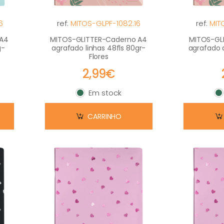
6
ref:
MITOS-GLPF-1082.16
ref:
MIT
 A4
MITOS-GLITTER-Caderno A4
MITOS-GL
g-
agrafado linhas 48fls 80gr-
agrafado 
Flores
2,99€
Em stock
Em stock
E
CARRINHO