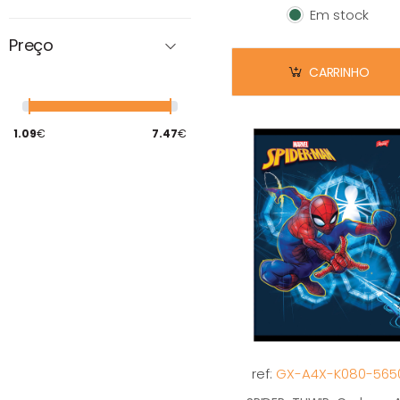
KEITH KIMBERLIN
Em stock
Em stock
KUNG FU PANDA
Preço
LITTLEST PET SHOP
CARRINHO
LOL
MAUI
1.09
€
7.47
€
MIFFY
MINECRAFT
MINNIE
MITOS
MLB
MONSTER HIGH
POPPIXIE
SHREK
SKYLANDERS
ref:
GX-A4X-K080-565