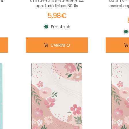
A4
STITCH-COOL-Caderno A4
MAUI TS -
agrafado linhas 80 fls
espiral ca
5,98€
Em stock
Em stock
E
CARRINHO