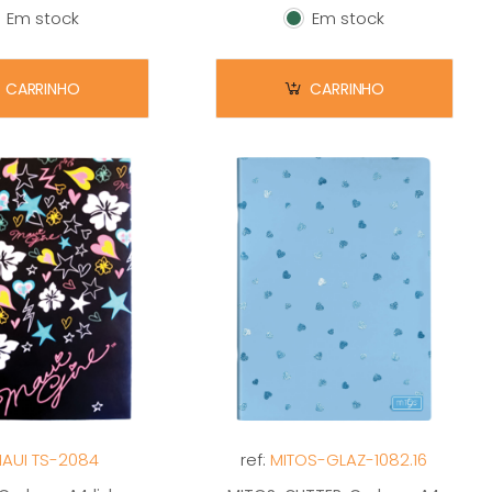
Em stock
Em stock
m stock
Em stock
CARRINHO
CARRINHO
AUI TS-2084
ref:
MITOS-GLAZ-1082.16