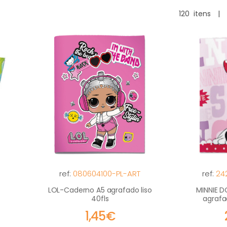
120
itens
|
ref:
080604100-PL-ART
ref:
24
5
LOL-Caderno A5 agrafado liso
MINNIE 
40fls
agrafad
1,45€