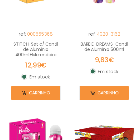
ref:
000565368
ref:
4020-3162
STITCH-Set c/ Cantil
BARBIE-DREAMS-Cantil
de Aluminio
de Aluminio 500ml
400ml+Merendeira
9,83€
12,99€
Em stock
Em stock
Em stock
Em stock
CARRINHO
CARRINHO