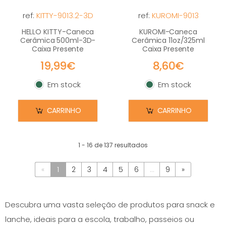
ref:
KITTY-9013.2-3D
ref:
KUROMI-9013
HELLO KITTY-Caneca
KUROMI-Caneca
Cerâmica 500ml-3D-
Cerâmica 11oz/325ml
Caixa Presente
Caixa Presente
19,99€
8,60€
Em stock
Em stock
Em stock
Em stock
CARRINHO
CARRINHO
1 - 16 de 137 resultados
«
1
2
3
4
5
6
...
9
»
Descubra uma vasta seleção de produtos para snack e
lanche, ideais para a escola, trabalho, passeios ou