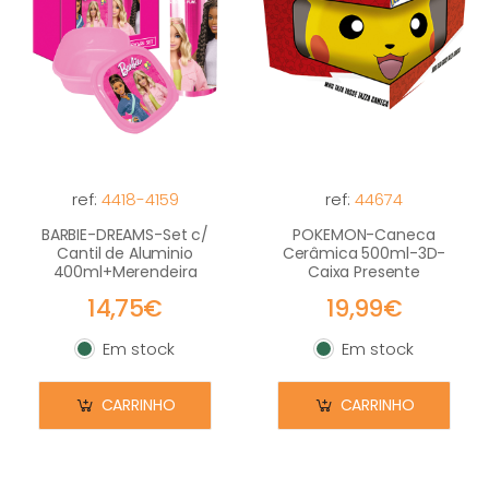
ref:
4418-4159
ref:
44674
BARBIE-DREAMS-Set c/
POKEMON-Caneca
Cantil de Aluminio
Cerâmica 500ml-3D-
400ml+Merendeira
Caixa Presente
14,75€
19,99€
Em stock
Em stock
Em stock
Em stock
CARRINHO
CARRINHO