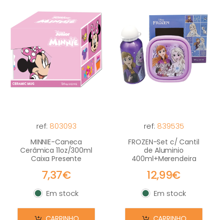
ref:
803093
ref:
839535
MINNIE-Caneca
FROZEN-Set c/ Cantil
Cerâmica 11oz/300ml
de Aluminio
Caixa Presente
400ml+Merendeira
7,37€
12,99€
Em stock
Em stock
Em stock
Em stock
CARRINHO
CARRINHO