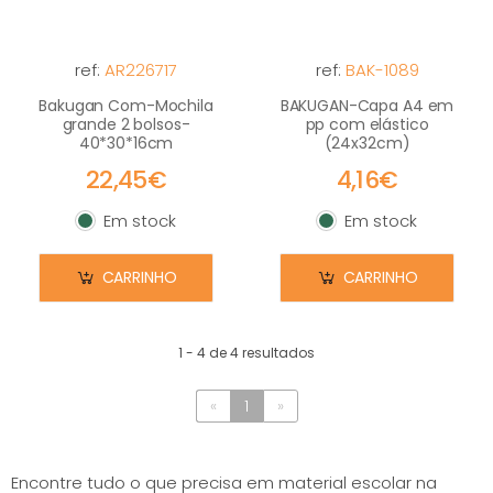
ref:
AR226717
ref:
BAK-1089
Bakugan Com-Mochila
BAKUGAN-Capa A4 em
grande 2 bolsos-
pp com elástico
40*30*16cm
(24x32cm)
22,45€
4,16€
Em stock
Em stock
Em stock
Em stock
CARRINHO
CARRINHO
1 - 4 de 4 resultados
«
1
»
Encontre tudo o que precisa em material escolar na