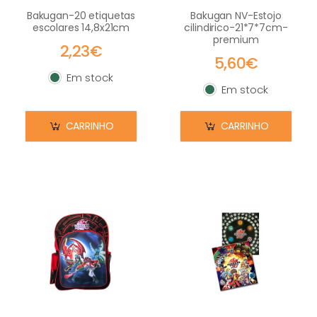
Bakugan-20 etiquetas
Bakugan NV-Estojo
escolares 14,8x21cm
cilindirico-21*7*7cm-
premium
2,23€
5,60€
Em stock
Em stock
Em stock
Em stock
CARRINHO
CARRINHO