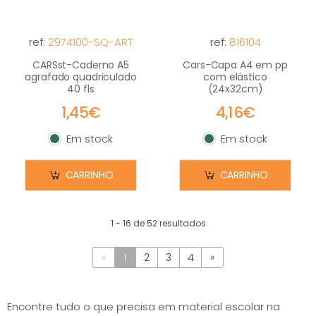
ref:
2974100-SQ-ART
ref:
816104
CARSst-Caderno A5
Cars-Capa A4 em pp
agrafado quadriculado
com elástico
40 fls
(24x32cm)
1,45€
4,16€
Em stock
Em stock
Em stock
Em stock
CARRINHO
CARRINHO
1 - 16 de 52 resultados
«
1
2
3
4
»
Encontre tudo o que precisa em material escolar na