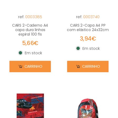
ref:
0003385
ref:
0003740
CARS 2-Caderno A4
CARS 2-Capa A4 PP
capa dura linhas
com elástico 24x32cm
espiral 100 fls
3,94€
5,66€
Em stock
Em stock
Em stock
Em stock
CARRINHO
CARRINHO