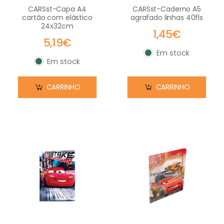
CARSst-Capa A4
CARSst-Caderno A5
cartão com elástico
agrafado linhas 40fls
24x32cm
1,45€
5,19€
Em stock
Em stock
Em stock
Em stock
CARRINHO
CARRINHO