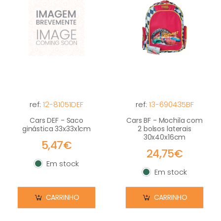
ref:
12-81051DEF
ref:
13-690435BF
Cars DEF - Saco
Cars BF - Mochila com
ginástica 33x33x1cm
2 bolsos laterais
30x40x16cm
5,47€
24,75€
Em stock
Em stock
Em stock
Em stock
CARRINHO
CARRINHO