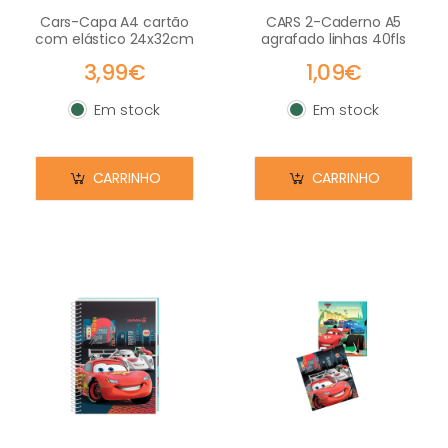
Cars-Capa A4 cartão
CARS 2-Caderno A5
com elástico 24x32cm
agrafado linhas 40fls
3,99€
1,09€
Em stock
Em stock
Em stock
Em stock
CARRINHO
CARRINHO