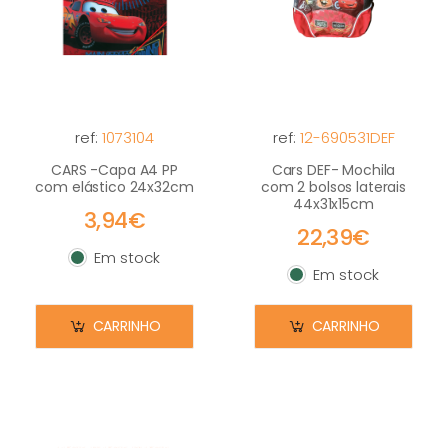
ref:
1073104
ref:
12-690531DEF
CARS -Capa A4 PP
Cars DEF- Mochila
com elástico 24x32cm
com 2 bolsos laterais
44x31x15cm
3,94€
22,39€
Em stock
Em stock
Em stock
Em stock
CARRINHO
CARRINHO