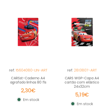
ref:
15604080-LIN-ART
ref:
2813807-ART
CARSst-Caderno A4
CARS WGP-Capa A4
agrafado linhas 80 fls
cartão com elástico
24x32cm
2,30€
5,19€
Em stock
Em stock
Em stock
Em stock