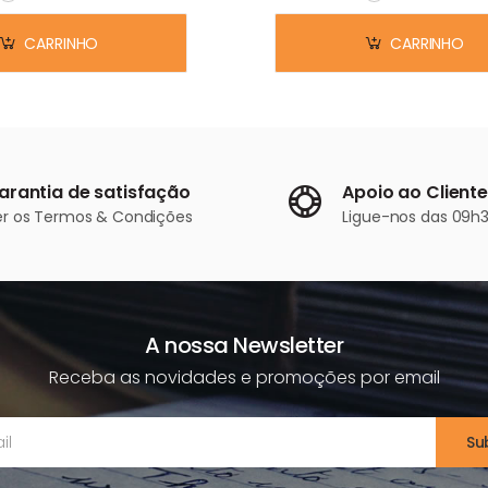
Em stock
Em stock
CARRINHO
CARRINHO
arantia de satisfação
Apoio ao Cliente
er os
Termos & Condições
Ligue-nos
das 09h3
A nossa Newsletter
Receba as novidades e promoções por email
Su