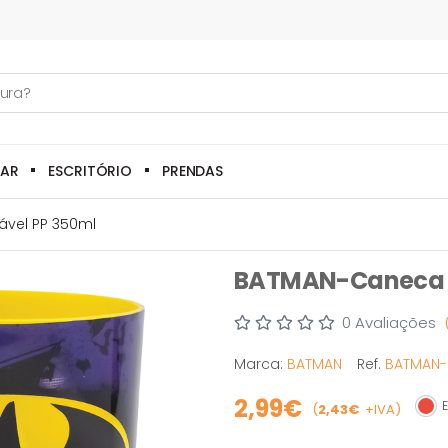
LAR
ESCRITÓRIO
PRENDAS
ável PP 350ml
BATMAN-Caneca Re
0 Avaliações
Marca:
BATMAN
Ref.
BATMAN-9
2,99€
E
(
2,43€
+IVA)
Esg