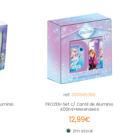
ref:
000565366
luminio
FROZEN-Set c/ Cantil de Aluminio
400ml+Merendeira
12,99€
Em stock