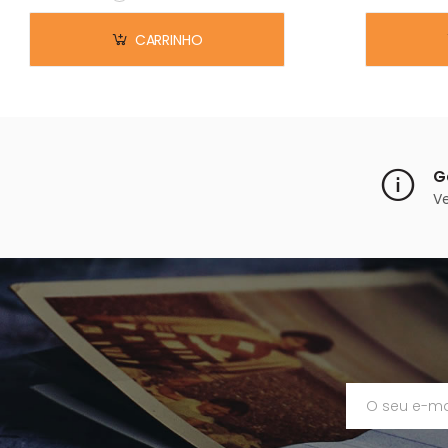
Em stock
CARRINHO
G
V