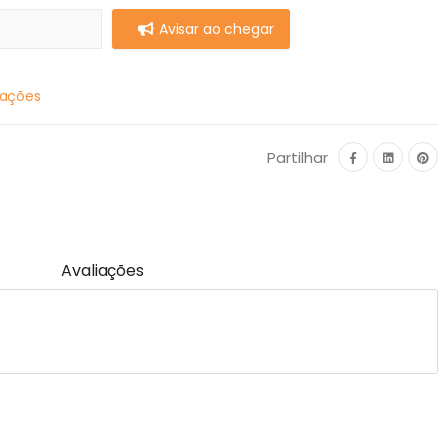
Avisar ao chegar
mações
Partilhar
Avaliações