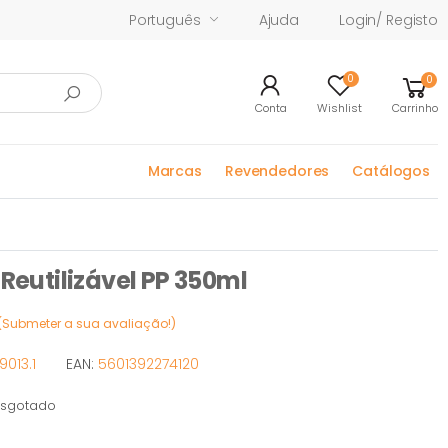
Português
Ajuda
Login/ Registo
0
0
Conta
Wishlist
Carrinho
Marcas
Revendedores
Catálogos
utilizável PP 350ml
(Submeter a sua avaliação!)
013.1
EAN:
5601392274120
sgotado
otado