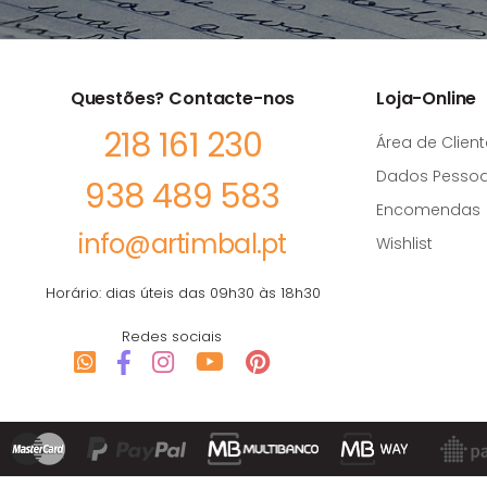
Questões? Contacte-nos
Loja-Online
218 161 230
Área de Client
Dados Pessoa
938 489 583
Encomendas
info@artimbal.pt
Wishlist
Horário: dias úteis das 09h30 às 18h30
Redes sociais