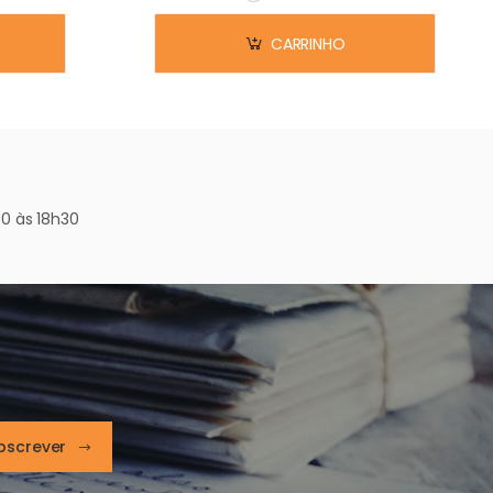
Em stock
CARRINHO
0 às 18h30
bscrever