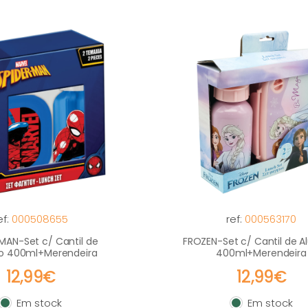
ef:
000508655
ref:
000563170
MAN-Set c/ Cantil de
FROZEN-Set c/ Cantil de A
io 400ml+Merendeira
400ml+Merendeira
12,99€
12,99€
Em stock
Em stock