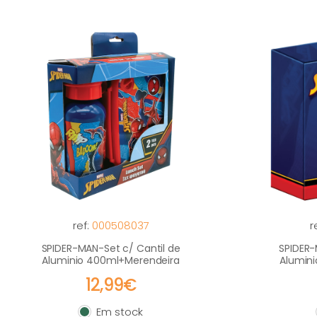
ref:
000508037
r
SPIDER-MAN-Set c/ Cantil de
SPIDER-
Aluminio 400ml+Merendeira
Alumin
12,99€
Em stock