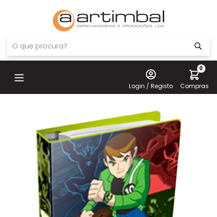
0
Login / Registo
Compras