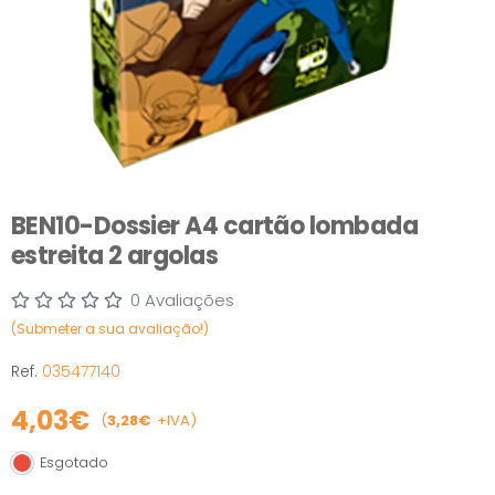
BEN10-Dossier A4 cartão lombada
estreita 2 argolas
0 Avaliações
(Submeter a sua avaliação!)
Ref.
035477140
4,03€
(
3,28€
+IVA)
Esgotado
Esgotado