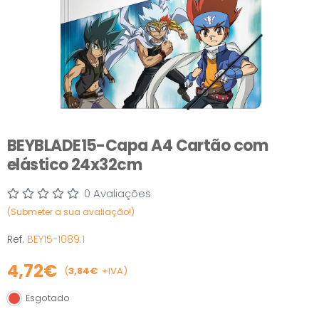
BEYBLADE15-Capa A4 Cartão com
elástico 24x32cm
0 Avaliações
(Submeter a sua avaliação!)
Ref.
BEY15-1089.1
4,72€
(
3,84€
+IVA)
Esgotado
Esgotado