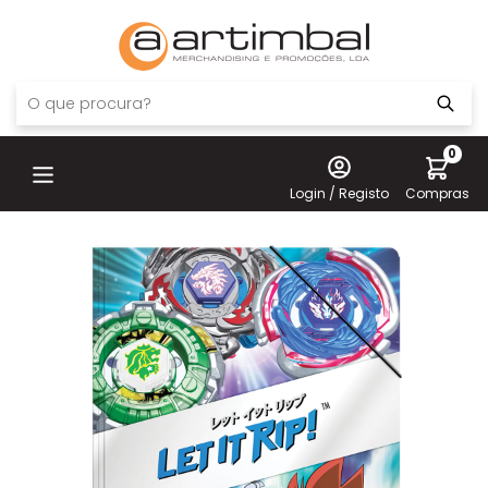
0
Login / Registo
Compras