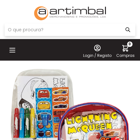
0
Login / Registo
Compras