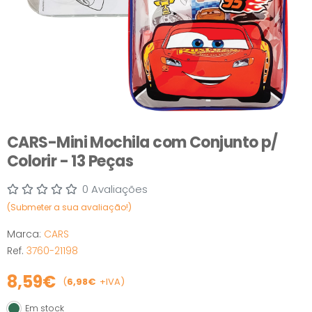
CARS-Mini Mochila com Conjunto p/
Colorir - 13 Peças
0 Avaliações
(Submeter a sua avaliação!)
Marca:
CARS
Ref.
3760-21198
8,59€
(
6,98€
+IVA)
Em stock
Em stock