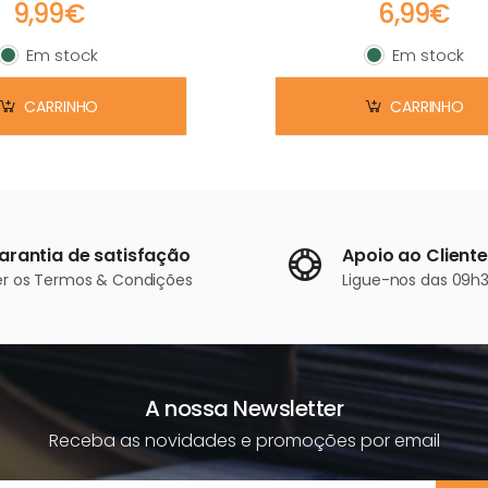
9,99€
6,99€
Em stock
Em stock
Em stock
Em stock
CARRINHO
CARRINHO
arantia de satisfação
Apoio ao Cliente
er os
Termos & Condições
Ligue-nos
das 09h3
A nossa Newsletter
Receba as novidades e promoções por email