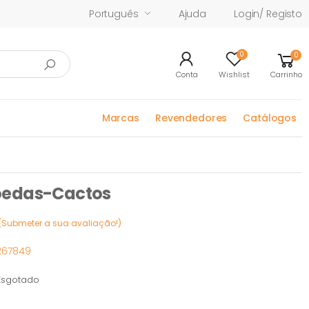
Português
Ajuda
Login/ Registo
0
0
Conta
Wishlist
Carrinho
Marcas
Revendedores
Catálogos
oedas-Cactos
(Submeter a sua avaliação!)
267849
sgotado
otado