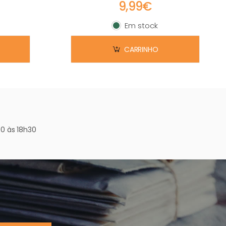
9,99€
Em stock
Em stock
CARRINHO
0 às 18h30