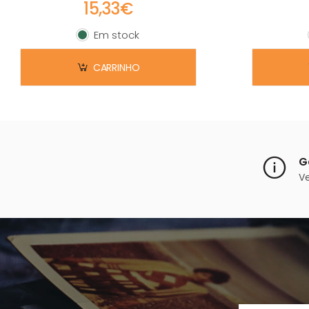
15,33€
Em stock
Em stock
CARRINHO
G
V