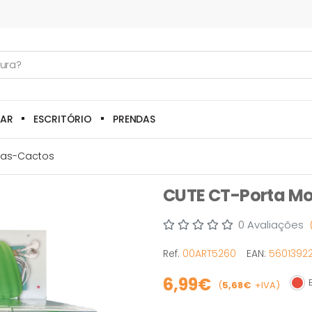
LAR
ESCRITÓRIO
PRENDAS
das-Cactos
CUTE CT-Porta M
0 Avaliações
Ref.
00ART5260
EAN:
5601392
6,99€
E
(
5,68€
+IVA)
Esg