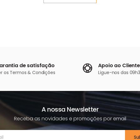
arantia de satisfação
Apoio ao Cliente
er os
Termos & Condições
Ligue-nos
das 09h3
A nossa Newsletter
Receba as novidades e promoções por email
Su