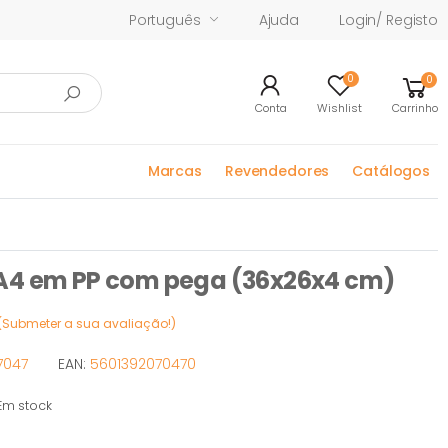
Português
Ajuda
Login/ Registo
0
0
Conta
Wishlist
Carrinho
Marcas
Revendedores
Catálogos
A4 em PP com pega (36x26x4 cm)
(Submeter a sua avaliação!)
7047
EAN:
5601392070470
m stock
stock