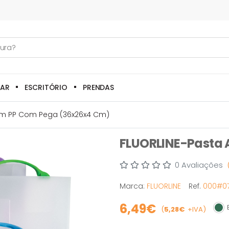
LAR
ESCRITÓRIO
PRENDAS
Em PP Com Pega (36x26x4 Cm)
FLUORLINE-Pasta 
0 Avaliações
Marca:
FLUORLINE
Ref.
000#0
6,49€
E
(
5,28€
+IVA)
Em 