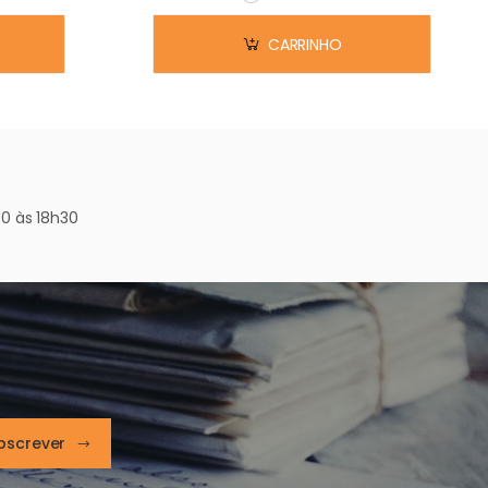
Em stock
CARRINHO
0 às 18h30
bscrever