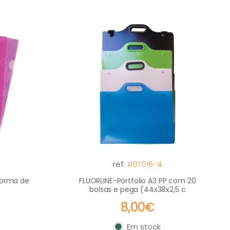
ref:
#07016-4
forma de
FLUORLINE-Portfolio A3 PP com 20
bolsas e pega (44x38x2,5 c
8,00€
Em stock