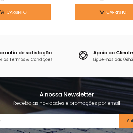
Em stock
Em stock
CARRINHO
CARRINHO
arantia de satisfação
Apoio ao Cliente
er os
Termos & Condições
Ligue-nos
das 09h3
A nossa Newsletter
Receba as novidades e promoções por email
Su