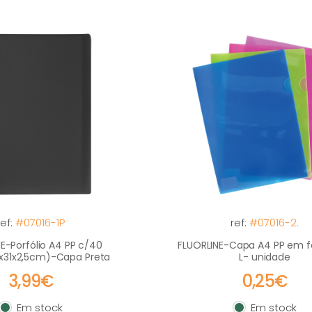
ref:
#07016-1P
ref:
#07016-2.
E-Porfólio A4 PP c/40
FLUORLINE-Capa A4 PP em 
x31x2,5cm)-Capa Preta
L- unidade
3,99€
0,25€
Em stock
Em stock