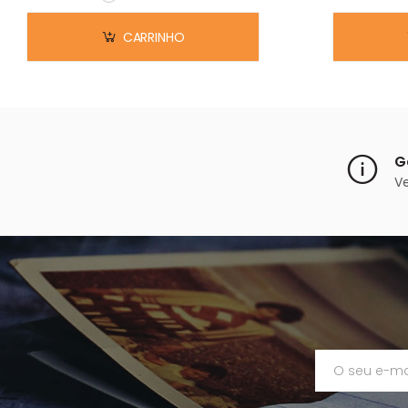
Em stock
CARRINHO
G
V