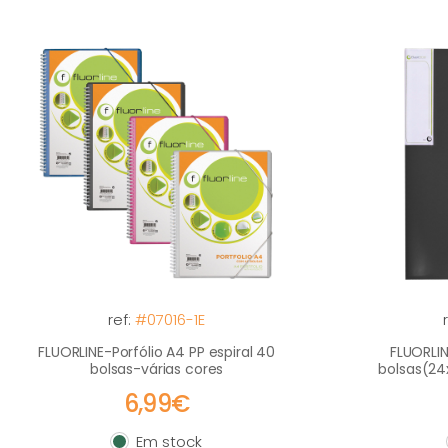
ref:
#07016-1E
FLUORLINE-Porfólio A4 PP espiral 40
FLUORLIN
bolsas-várias cores
bolsas(24
6,99€
Em stock