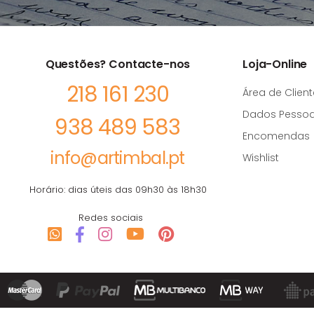
Questões? Contacte-nos
Loja-Online
218 161 230
Área de Client
Dados Pessoa
938 489 583
Encomendas
info@artimbal.pt
Wishlist
Horário: dias úteis das 09h30 às 18h30
Redes sociais