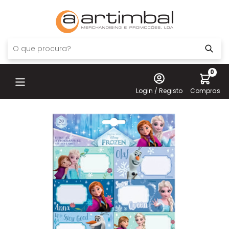
0
Login / Registo
Compras