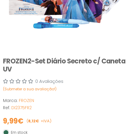
FROZEN2-Set Diário Secreto c/ Caneta
UV
0 Avaliações
(Submeter a sua avaliação!)
Marca:
FROZEN
Ref.
DI2375FR2
9,99€
(
8,12€
+IVA)
Em stock
Em stock