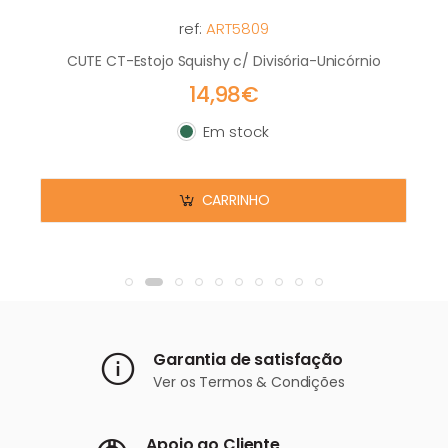
ref:
ART5809
CUTE CT-Estojo Squishy c/ Divisória-Unicórnio
14,98€
Em stock
Em stock
CARRINHO
Garantia de satisfação
Ver os
Termos & Condições
Apoio ao Cliente