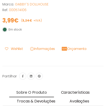
Marca:
GABBY`S DOLLHOUSE
Ref.
000574106
3,99€
(
3,24€
+IVA)
Em stock
Em stock
Wishlist
Informações
Orçamento
Partilhar
Sobre O Produto
Características
Trocas & Devoluções
Avaliações