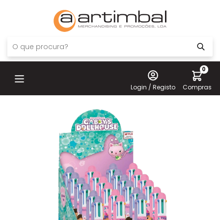
0
Login / Registo
Compras