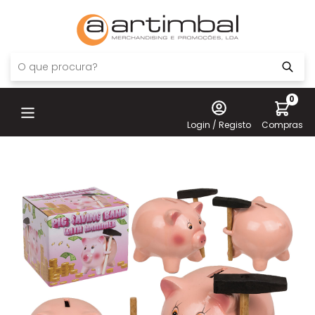
0
Login / Registo
Compras