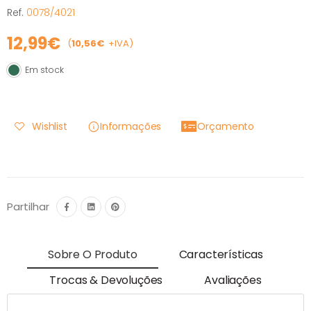
Ref.
0078/4021
12,99€
(
10,56€
+IVA)
Em stock
Em stock
Wishlist
Informações
Orçamento
Partilhar
Sobre O Produto
Características
Trocas & Devoluções
Avaliações