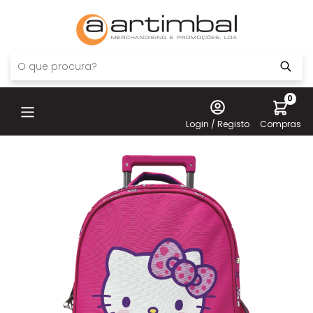
0
Login / Registo
Compras