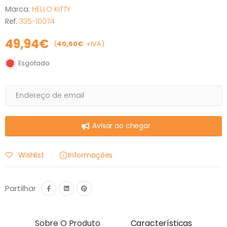
Marca:
HELLO KITTY
Ref.
335-10074
49,94€
(
40,60€
+IVA)
Esgotado
Esgotado
Avisar ao chegar
Wishlist
Informações
Partilhar
Sobre O Produto
Características