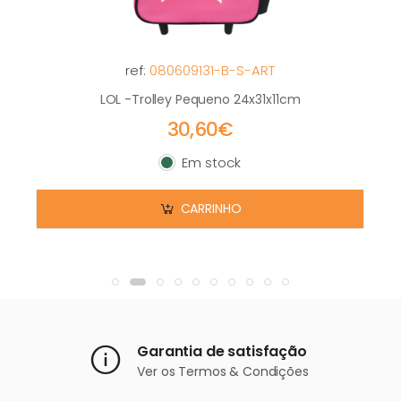
ref:
080609131-B-S-ART
LOL -Trolley Pequeno 24x31x11cm
30,60€
Em stock
Em stock
CARRINHO
Garantia de satisfação
Ver os
Termos & Condições