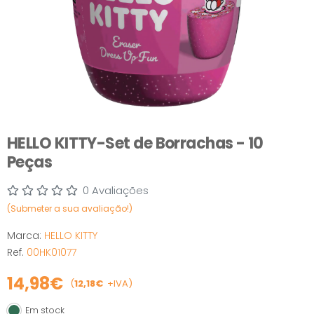
HELLO KITTY-Set de Borrachas - 10
Peças
0 Avaliações
(Submeter a sua avaliação!)
Marca:
HELLO KITTY
Ref.
00HK01077
14,98€
(
12,18€
+IVA)
Em stock
Em stock