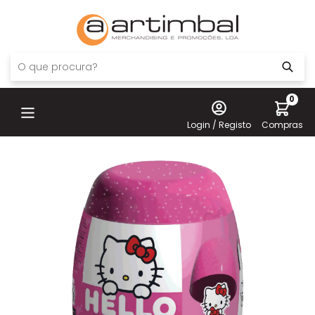
0
Login / Registo
Compras