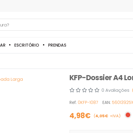
LAR
ESCRITÓRIO
PRENDAS
KFP-Dossier A4 L
0 Avaliações
Ref.
0KFP-1087
EAN:
560139251
4,98€
(
4,05€
+IVA)
Esg