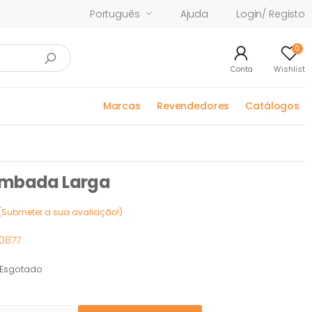
Português
Ajuda
Login/ Registo
0
Conta
Wishlist
Marcas
Revendedores
Catálogos
ombada Larga
(Submeter a sua avaliação!)
0877
Esgotado
otado