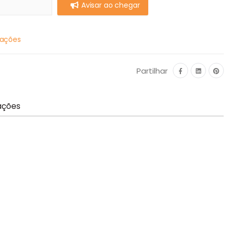
Avisar ao chegar
mações
Partilhar
ações