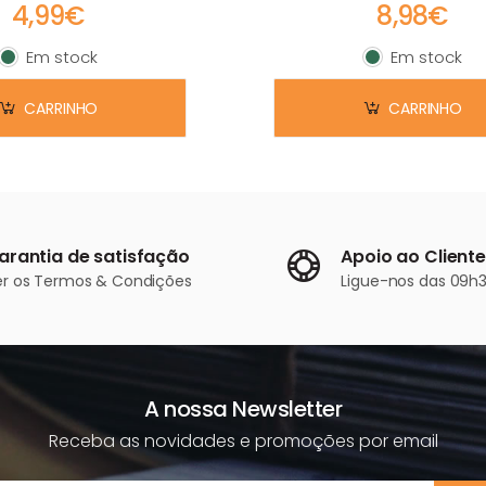
4,99€
8,98€
Em stock
Em stock
Em stock
Em stock
CARRINHO
CARRINHO
arantia de satisfação
Apoio ao Cliente
er os
Termos & Condições
Ligue-nos
das 09h3
A nossa Newsletter
Receba as novidades e promoções por email