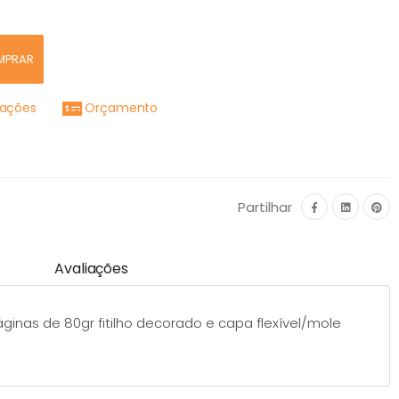
MPRAR
mações
Orçamento
Partilhar
Avaliações
nas de 80gr fitilho decorado e capa flexível/mole