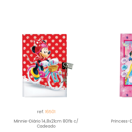
ref:
16501
Minnie-Diário 14,8x21cm 80fls c/
Princess-D
Cadeado