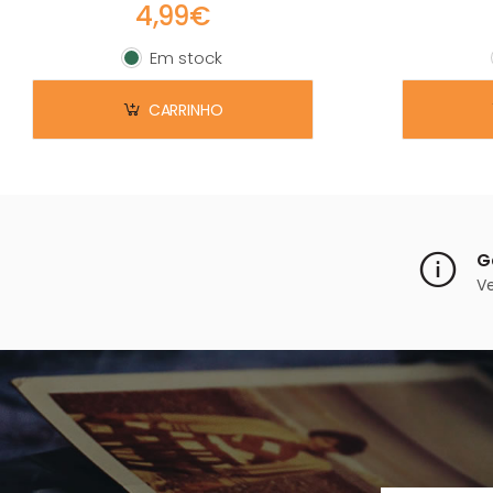
4,99€
Em stock
Em stock
CARRINHO
G
V