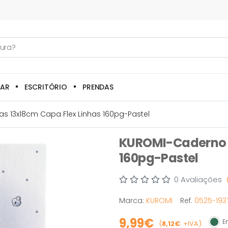
LAR
ESCRITÓRIO
PRENDAS
s 13x18cm Capa Flex Linhas 160pg-Pastel
KUROMI-Caderno N
160pg-Pastel
0 Avaliações
Marca:
KUROMI
Ref.
0525-193
9,99€
Em
(
8,12€
+IVA)
Em s