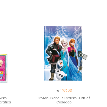
ref:
16503
15cm
Frozen-Diário 14,8x21cm 80fls c/
grafica
Cadeado