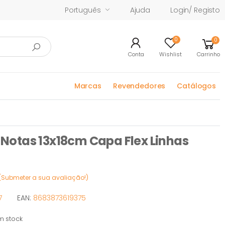
Português
Ajuda
Login/ Registo
0
0
Conta
Wishlist
Carrinho
Marcas
Revendedores
Catálogos
otas 13x18cm Capa Flex Linhas
(Submeter a sua avaliação!)
7
EAN:
8683873619375
 stock
tock