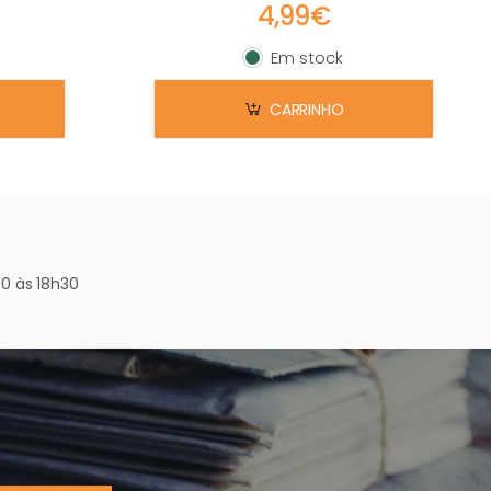
4,99€
Em stock
Em stock
CARRINHO
0 às 18h30