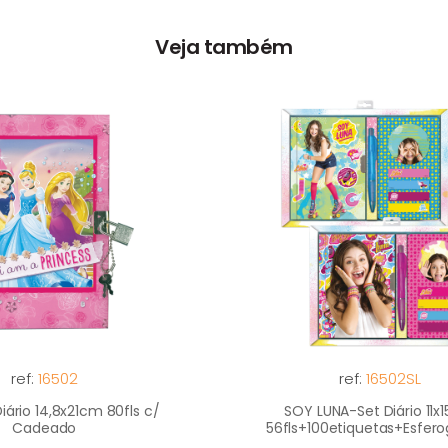
Veja também
ref:
16502
ref:
16502SL
iário 14,8x21cm 80fls c/
SOY LUNA-Set Diário 11x
Cadeado
56fls+100etiquetas+Esfero