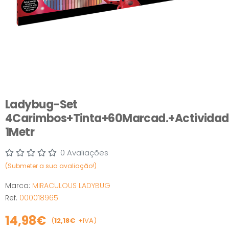
Ladybug-Set
4Carimbos+Tinta+60Marcad.+Actividad
1Metr
0 Avaliações
(Submeter a sua avaliação!)
Marca:
MIRACULOUS LADYBUG
Ref.
000018965
14,98€
(
12,18€
+IVA)