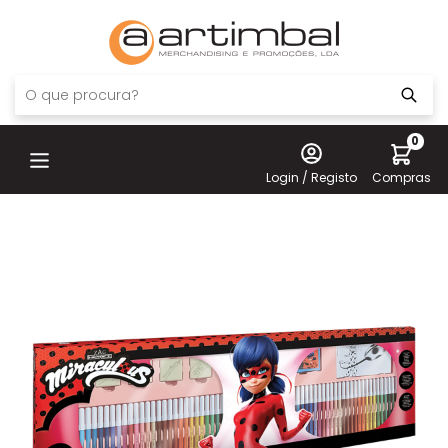
0
Login / Registo
Compras