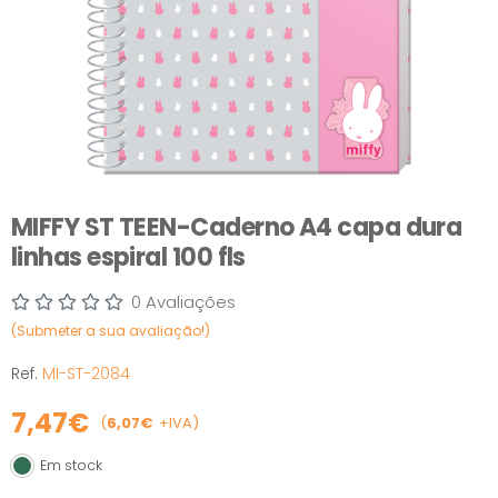
MIFFY ST TEEN-Caderno A4 capa dura
linhas espiral 100 fls
0 Avaliações
(Submeter a sua avaliação!)
Ref.
MI-ST-2084
7,47€
(
6,07€
+IVA)
Em stock
Em stock