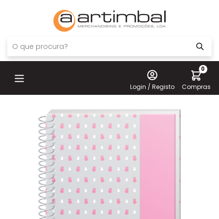
0
Login / Registo
Compras