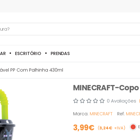
LAR
ESCRITÓRIO
PRENDAS
zável PP Com Palhinha 430ml
MINECRAFT-Copo R
0 Avaliações
Marca:
MINECRAFT
Ref.
MINECR
3,99€
E
(
3,24€
+IVA)
Esg