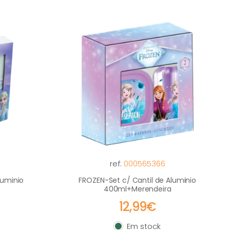
ref:
000565366
luminio
FROZEN-Set c/ Cantil de Aluminio
400ml+Merendeira
12,99€
Em stock