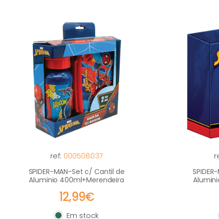
ref:
000508037
r
SPIDER-MAN-Set c/ Cantil de
SPIDER-
Aluminio 400ml+Merendeira
Alumin
12,99€
Em stock