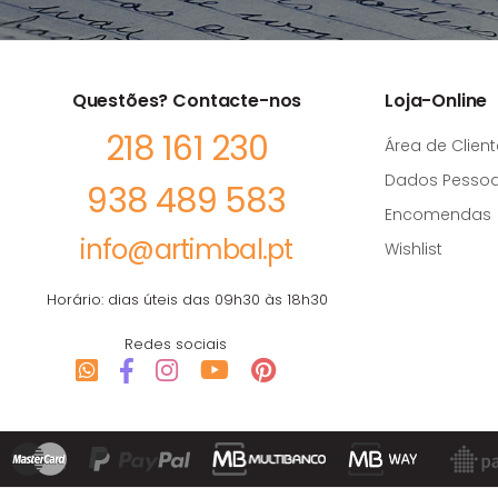
Questões? Contacte-nos
Loja-Online
218 161 230
Área de Client
Dados Pessoa
938 489 583
Encomendas
info@artimbal.pt
Wishlist
Horário: dias úteis das 09h30 às 18h30
Redes sociais