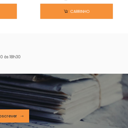
Em stock
CARRINHO
0 às 18h30
bscrever