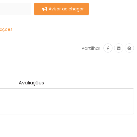
Avisar ao chegar
mações
Partilhar
Avaliações