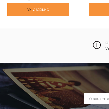
Em stock
CARRINHO
G
V