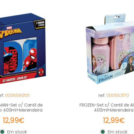
ef:
000508655
ref:
000563170
MAN-Set c/ Cantil de
FROZEN-Set c/ Cantil de A
io 400ml+Merendeira
400ml+Merendeira
12,99€
12,99€
Em stock
Em stock