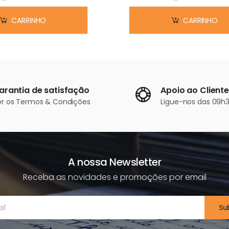
Em stock
Em stock
CARRINHO
CARRINHO
arantia de satisfação
Apoio ao Cliente
er os
Termos & Condições
Ligue-nos
das 09h3
A nossa Newsletter
Receba as novidades e promoções por email
Su