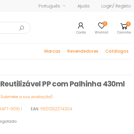
Português
Ajuda
Login/ Registo
0
0
Conta
Wishlist
Carrinho
Marcas
Revendedores
Catálogos
eutilizável PP com Palhinha 430ml
(Submeter a sua avaliação!)
AFT-9015.1
EAN:
5601392274304
sgotado
otado