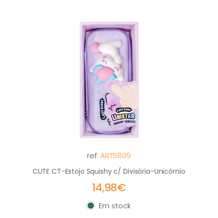
ref:
ART5809
CUTE CT-Estojo Squishy c/ Divisória-Unicórnio
14,98€
Em stock
Em stock