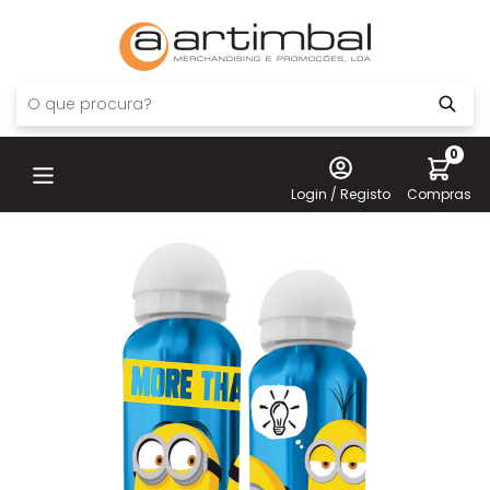
0
Login / Registo
Compras