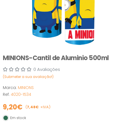
MINIONS-Cantil de Aluminio 500ml
0 Avaliações
(Submeter a sua avaliação!)
Marca:
MINIONS
Ref.
4020-1534
9,20€
(
7,48€
+IVA)
Em stock
Em stock