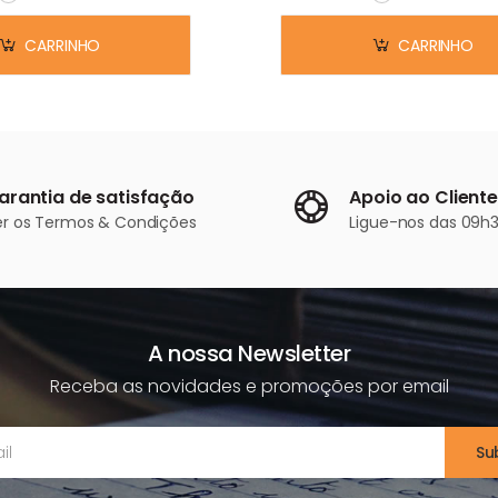
Em stock
Em stock
CARRINHO
CARRINHO
arantia de satisfação
Apoio ao Cliente
er os
Termos & Condições
Ligue-nos
das 09h3
A nossa Newsletter
Receba as novidades e promoções por email
Su