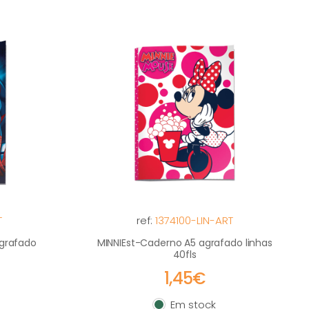
T
ref:
1374100-LIN-ART
grafado
MINNIEst-Caderno A5 agrafado linhas
40fls
1,45€
Em stock