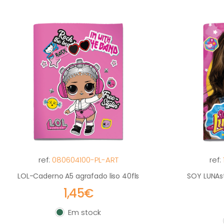
ref:
080604100-PL-ART
ref:
LOL-Caderno A5 agrafado liso 40fls
SOY LUNAs
1,45€
Em stock
Em stock