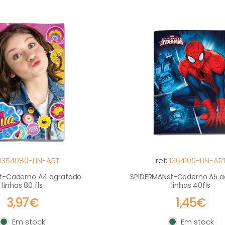
1354080-LIN-ART
ref:
1364100-LIN-AR
t-Caderno A4 agrafado
SPIDERMANst-Caderno A5 a
linhas 80 fls
linhas 40fls
3,97€
1,45€
Em stock
Em stock