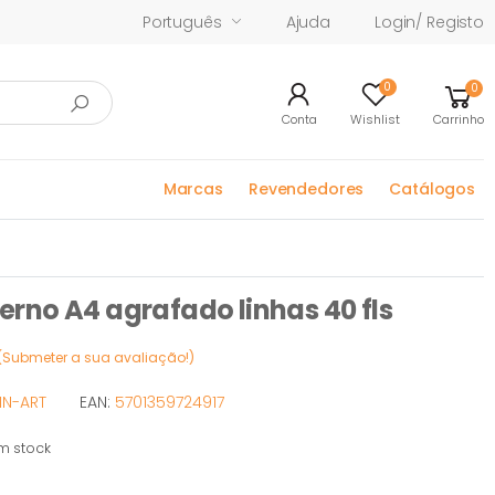
Português
Ajuda
Login/ Registo
0
0
Conta
Wishlist
Carrinho
Marcas
Revendedores
Catálogos
rno A4 agrafado linhas 40 fls
(Submeter a sua avaliação!)
IN-ART
EAN:
5701359724917
 stock
tock