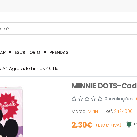
LAR
ESCRITÓRIO
PRENDAS
 A4 Agrafado Linhas 40 Fls
MINNIE DOTS-Cade
0 Avaliações
Marca:
MINNIE
Ref.
2424000-L
2,30€
Em
(
1,87€
+IVA)
Em s