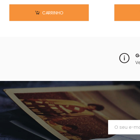
CARRINHO
G
V