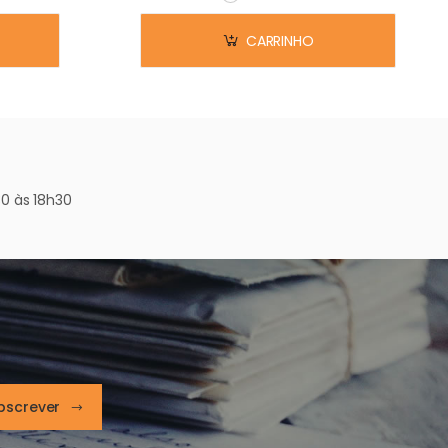
Em stock
CARRINHO
0 às 18h30
bscrever