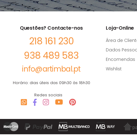
Questões? Contacte-nos
Loja-Online
218 161 230
Área de Client
Dados Pessoa
938 489 583
Encomendas
info@artimbal.pt
Wishlist
Horário: dias úteis das 09h30 às 18h30
Redes sociais