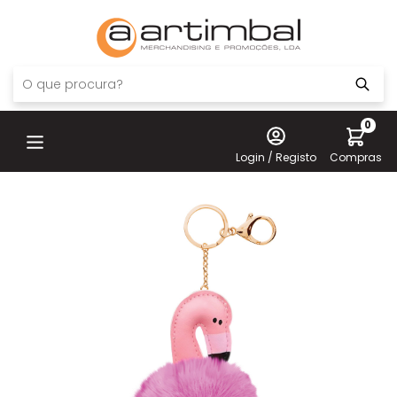
0
Login / Registo
Compras