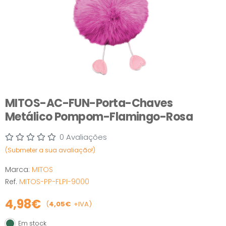
MITOS-AC-FUN-Porta-Chaves
Metálico Pompom-Flamingo-Rosa
0 Avaliações
(Submeter a sua avaliação!)
Marca:
MITOS
Ref.
MITOS-PP-FLPI-9000
4,98€
(
4,05€
+IVA)
Em stock
Em stock