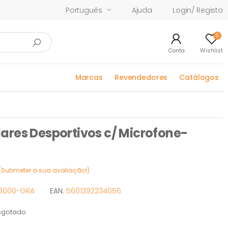
Português
Ajuda
Login/ Registo
0
Conta
Wishlist
Marcas
Revendedores
Catálogos
ares Desportivos c/ Microfone-
(Submeter a sua avaliação!)
-3000-GRA
EAN:
5601392234056
gotado
tado