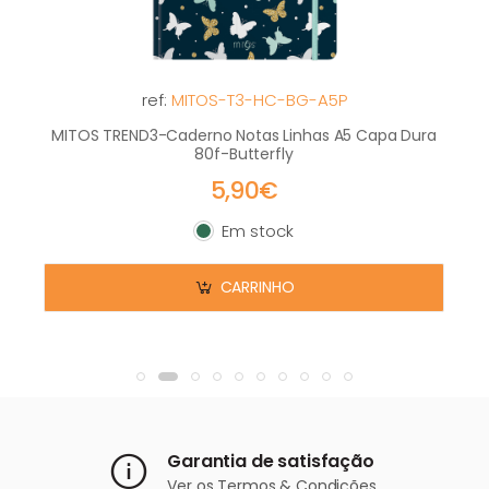
ref:
MITOS-T3-HC-BG-A5P
MITOS TREND3-Caderno Notas Linhas A5 Capa Dura
80f-Butterfly
5,90€
Em stock
Em stock
CARRINHO
Garantia de satisfação
Ver os
Termos & Condições