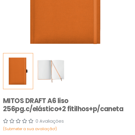
MITOS DRAFT A6 liso
256pg.c/elástico+2 fitilhos+p/caneta
0 Avaliações
(Submeter a sua avaliação!)