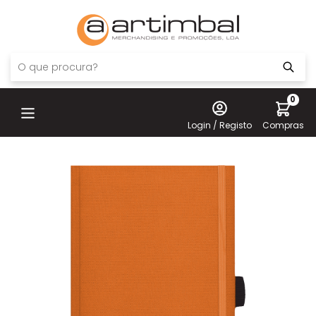
0
Login / Registo
Compras