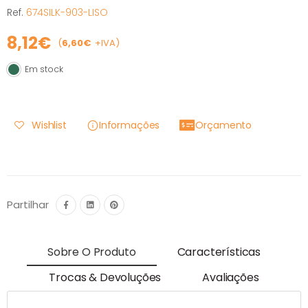
Ref.
674SILK-903-LISO
8,12€
(
6,60€
+IVA)
Em stock
Em stock
Wishlist
Informações
Orçamento
Partilhar
Sobre O Produto
Características
Trocas & Devoluções
Avaliações