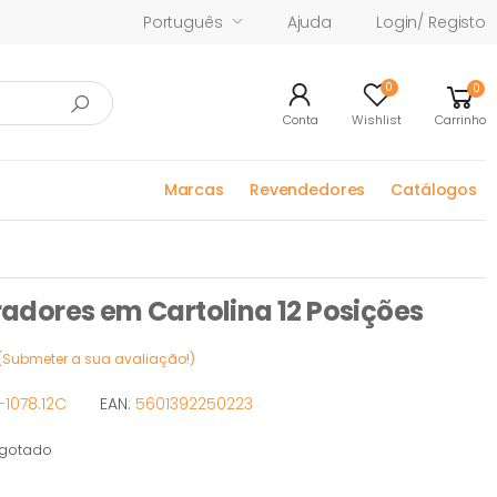
Português
Ajuda
Login/ Registo
0
0
Conta
Wishlist
Carrinho
Marcas
Revendedores
Catálogos
dores em Cartolina 12 Posições
(Submeter a sua avaliação!)
1078.12C
EAN:
5601392250223
gotado
tado