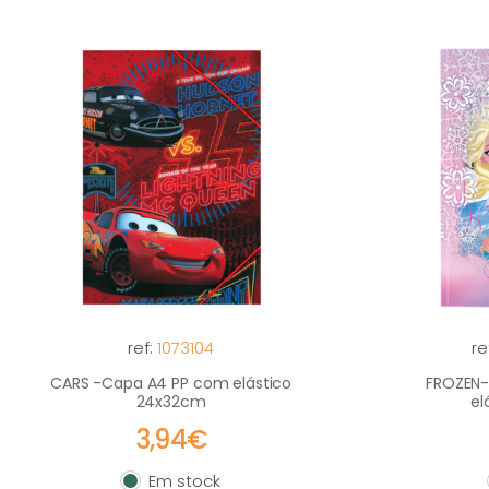
ref:
1073104
re
CARS -Capa A4 PP com elástico
FROZEN-
24x32cm
el
3,94€
Em stock