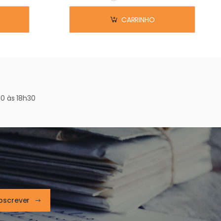
Em stock
CARRINHO
0 às 18h30
bscrever