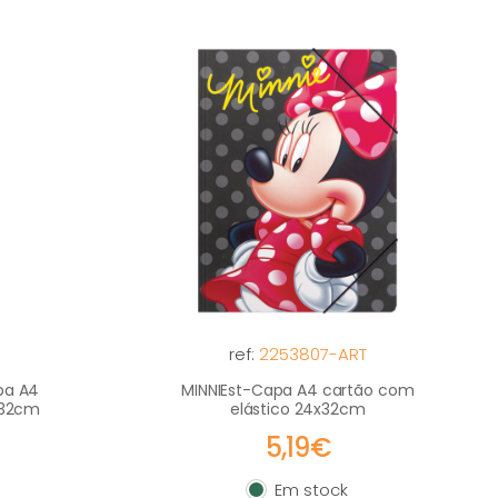
ref:
2253807-ART
pa A4
MINNIEst-Capa A4 cartão com
x32cm
elástico 24x32cm
5,19€
Em stock