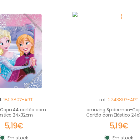
f:
1803807-ART
ref:
2243807-ART
Capa A4 cartão com
amazing Spiderman-Ca
ástico 24x32cm
Cartão com Elástico 24
5,19€
5,19€
Em stock
Em stock