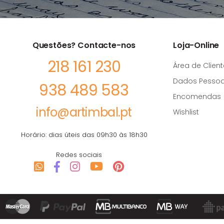
Questões? Contacte-nos
Loja-Online
218 161 230
Área de Client
Dados Pessoa
938 489 583
Encomendas
info@artimbal.pt
Wishlist
Horário: dias úteis das 09h30 às 18h30
Redes sociais