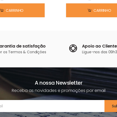
Em stock
Em stock
CARRINHO
CARRINHO
arantia de satisfação
Apoio ao Cliente
er os
Termos & Condições
Ligue-nos
das 09h3
A nossa Newsletter
Receba as novidades e promoções por email
Su