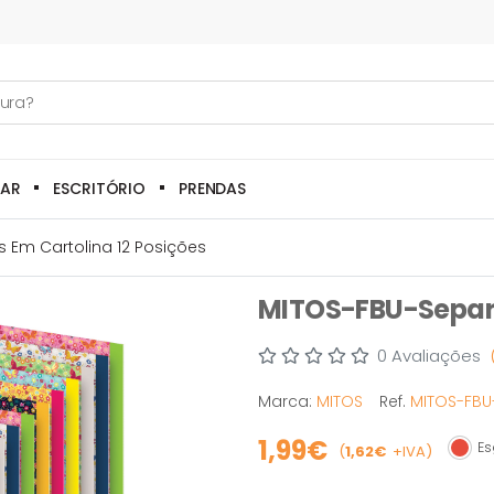
LAR
ESCRITÓRIO
PRENDAS
 Em Cartolina 12 Posições
MITOS-FBU-Separa
0 Avaliações
Marca:
MITOS
Ref.
MITOS-FBU-
1,99€
Es
(
1,62€
+IVA)
Esgo