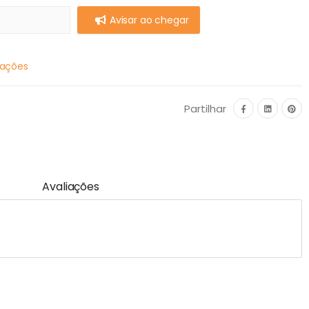
Avisar ao chegar
mações
Partilhar
Avaliações