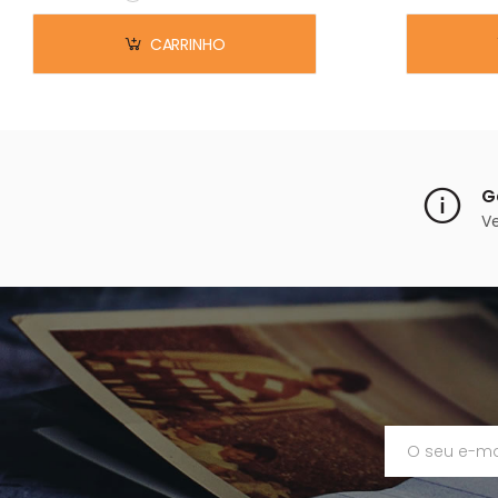
Em stock
CARRINHO
G
V