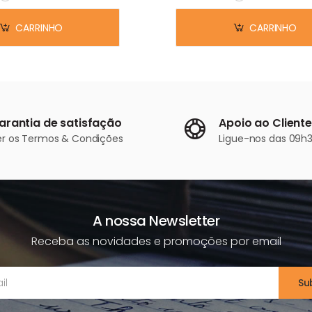
Em stock
Em stock
CARRINHO
CARRINHO
arantia de satisfação
Apoio ao Cliente
er os
Termos & Condições
Ligue-nos
das 09h3
A nossa Newsletter
Receba as novidades e promoções por email
Su