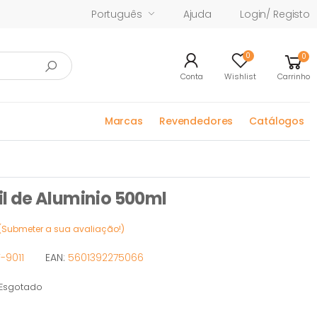
Português
Ajuda
Login/ Registo
0
0
Conta
Wishlist
Carrinho
Marcas
Revendedores
Catálogos
 de Aluminio 500ml
(Submeter a sua avaliação!)
-9011
EAN:
5601392275066
sgotado
otado