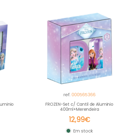
ref:
000565366
luminio
FROZEN-Set c/ Cantil de Aluminio
400ml+Merendeira
12,99€
Em stock