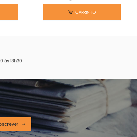
Em stock
CARRINHO
0 às 18h30
bscrever