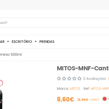
LAR
ESCRITÓRIO
PRENDAS
uminio 500ml
MITOS-MNF-Cantil
0 Avaliações
Marca:
MITOS
Ref.
MITOS-MNF
8,60€
E
(
6,99€
+IVA)
Esg