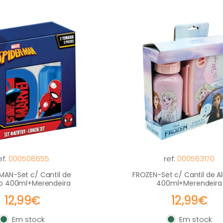
ef:
000508655
ref:
000563170
MAN-Set c/ Cantil de
FROZEN-Set c/ Cantil de A
io 400ml+Merendeira
400ml+Merendeira
12,99€
12,99€
Em stock
Em stock