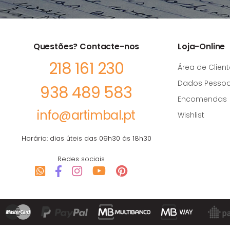
Questões? Contacte-nos
Loja-Online
218 161 230
Área de Client
Dados Pessoa
938 489 583
Encomendas
info@artimbal.pt
Wishlist
Horário: dias úteis das 09h30 às 18h30
Redes sociais