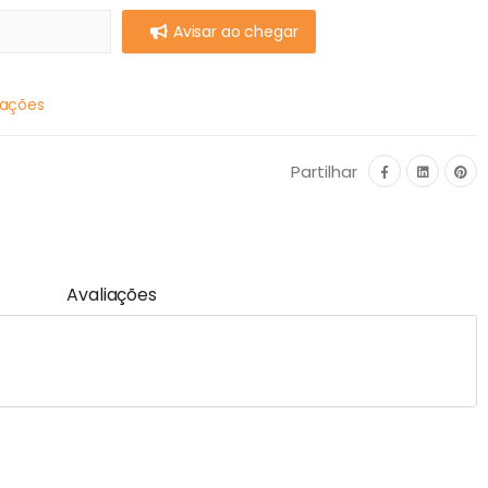
Avisar ao chegar
mações
Partilhar
Avaliações