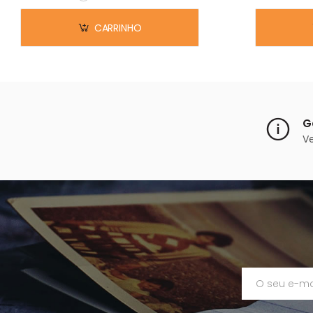
Em stock
CARRINHO
G
V