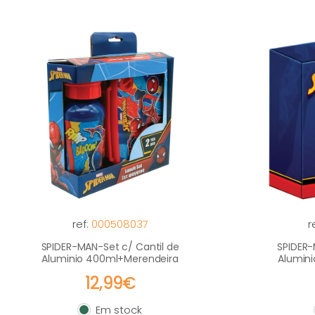
ref:
000508037
r
SPIDER-MAN-Set c/ Cantil de
SPIDER-
Aluminio 400ml+Merendeira
Alumin
12,99€
Em stock