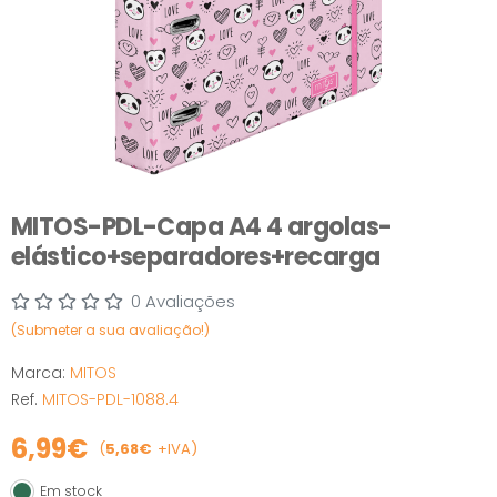
MITOS-PDL-Capa A4 4 argolas-
elástico+separadores+recarga
0 Avaliações
(Submeter a sua avaliação!)
Marca:
MITOS
Ref.
MITOS-PDL-1088.4
6,99€
(
5,68€
+IVA)
Em stock
Em stock