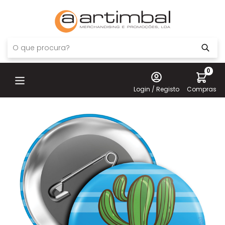
0
Login / Registo
Compras