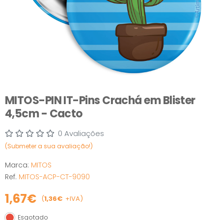
MITOS-PIN IT-Pins Crachá em Blister
4,5cm - Cacto
0 Avaliações
(Submeter a sua avaliação!)
Marca:
MITOS
Ref.
MITOS-ACP-CT-9090
1,67€
(
1,36€
+IVA)
Esgotado
Esgotado