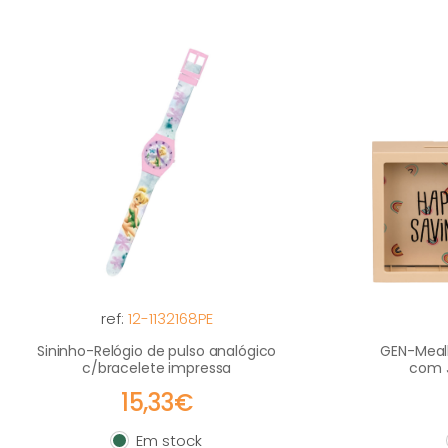
ref:
12-1132168PE
Sininho-Relógio de pulso analógico
GEN-Meal
c/bracelete impressa
com 
15,33€
Em stock