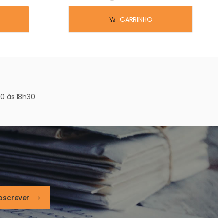
Em stock
CARRINHO
0 às 18h30
bscrever