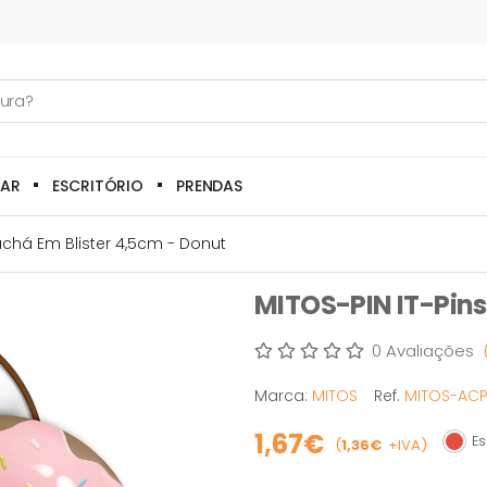
LAR
ESCRITÓRIO
PRENDAS
achá Em Blister 4,5cm - Donut
MITOS-PIN IT-Pins
0 Avaliações
Marca:
MITOS
Ref.
MITOS-AC
1,67€
Es
(
1,36€
+IVA)
Esgo