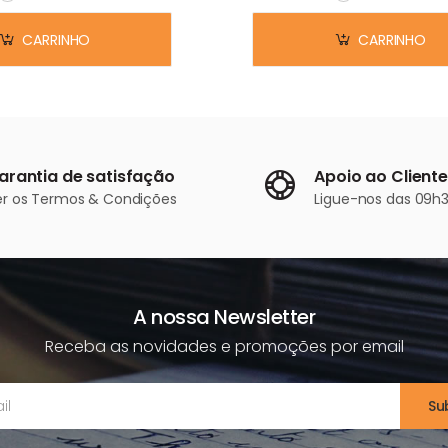
Em stock
Em stock
CARRINHO
CARRINHO
arantia de satisfação
Apoio ao Cliente
er os
Termos & Condições
Ligue-nos
das 09h3
A nossa Newsletter
Receba as novidades e promoções por email
Su