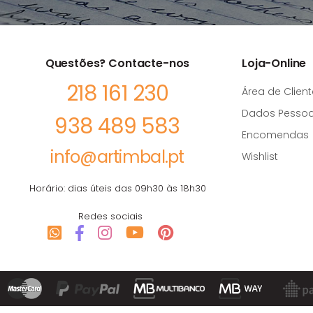
Questões? Contacte-nos
Loja-Online
218 161 230
Área de Client
Dados Pessoa
938 489 583
Encomendas
info@artimbal.pt
Wishlist
Horário: dias úteis das 09h30 às 18h30
Redes sociais