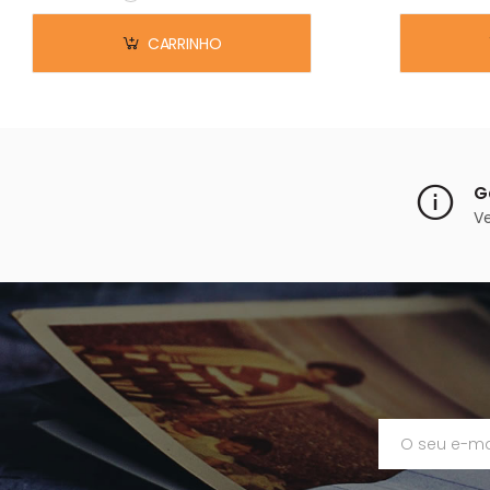
Em stock
CARRINHO
G
V