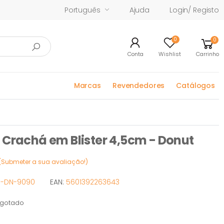
Português
Ajuda
Login/ Registo
0
0
Conta
Wishlist
Carrinho
Marcas
Revendedores
Catálogos
 Crachá em Blister 4,5cm - Donut
(Submeter a sua avaliação!)
P-DN-9090
EAN:
5601392263643
gotado
tado