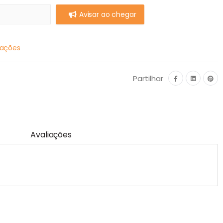
Avisar ao chegar
mações
Partilhar
Avaliações