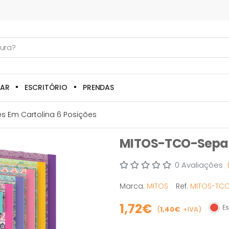
LAR
ESCRITÓRIO
PRENDAS
 Em Cartolina 6 Posições
MITOS-TCO-Separa
0 Avaliações
Marca:
MITOS
Ref.
MITOS-TCO
1,72€
Es
(
1,40€
+IVA)
Esgo