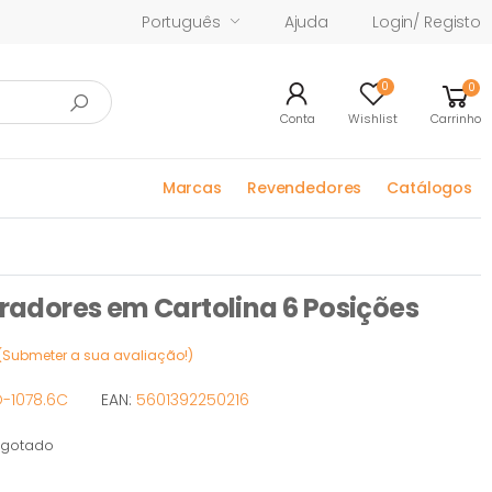
Português
Ajuda
Login/ Registo
0
0
Conta
Wishlist
Carrinho
Marcas
Revendedores
Catálogos
dores em Cartolina 6 Posições
(Submeter a sua avaliação!)
-1078.6C
EAN:
5601392250216
gotado
tado