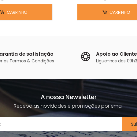
Em stock
Em stock
CARRINHO
CARRINHO
arantia de satisfação
Apoio ao Cliente
er os
Termos & Condições
Ligue-nos
das 09h3
A nossa Newsletter
Receba as novidades e promoções por email
Su