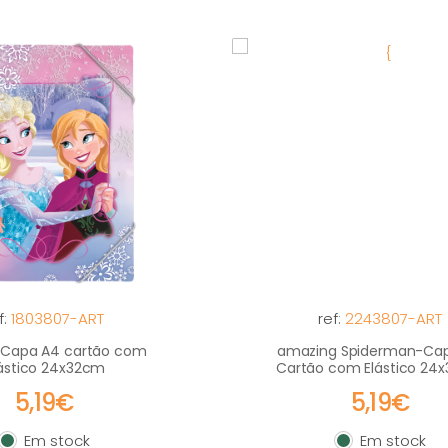
f:
1803807-ART
ref:
2243807-ART
Capa A4 cartão com
amazing Spiderman-Ca
ástico 24x32cm
Cartão com Elástico 24
5,19€
5,19€
Em stock
Em stock