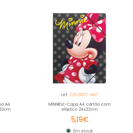
ref:
2253807-ART
pa A4
MINNIEst-Capa A4 cartão com
x32cm
elástico 24x32cm
5,19€
Em stock