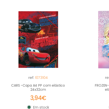
ref:
1073104
re
CARS -Capa A4 PP com elástico
FROZEN-
24x32cm
el
3,94€
Em stock