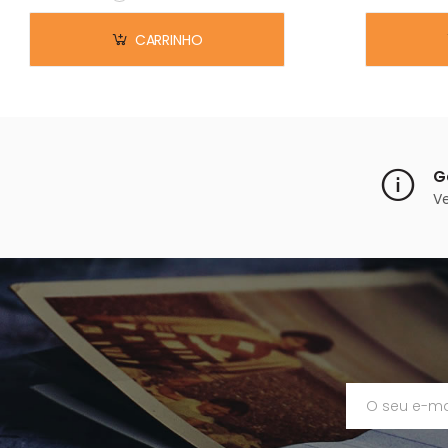
Em stock
CARRINHO
G
V