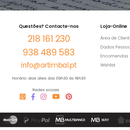
Questões? Contacte-nos
Loja-Online
218 161 230
Área de Client
Dados Pessoa
938 489 583
Encomendas
info@artimbal.pt
Wishlist
Horário: dias úteis das 09h30 às 18h30
Redes sociais