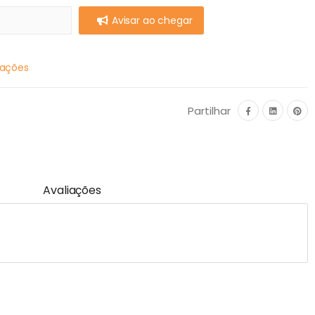
Avisar ao chegar
mações
Partilhar
Avaliações