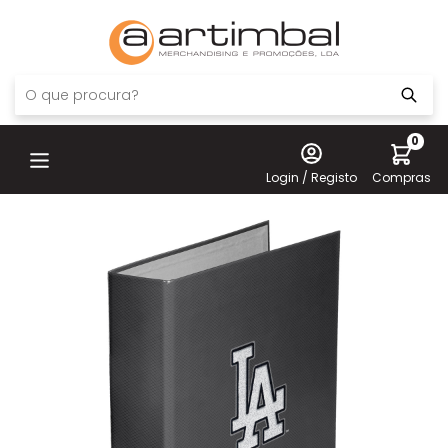
0
Login / Registo
Compras