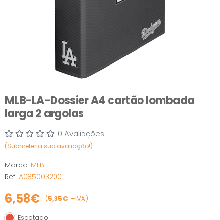
MLB-LA-Dossier A4 cartão lombada
larga 2 argolas
0 Avaliações
(Submeter a sua avaliação!)
Marca:
MLB
Ref.
A085003200
6,58€
(
5,35€
+IVA)
Esgotado
Esgotado