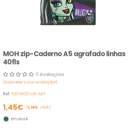
MOH zip-Caderno A5 agrafado linhas
40fls
0 Avaliações
(Submeter a sua avaliação!)
Ref.
5874100-LIN-ART
1,45€
(
1,18€
+IVA)
Em stock
Em stock