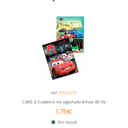
ref:
0003379
CARS 2-Caderno A4 agrafado linhas 40 fls
1,75€
Em stock
Em stock