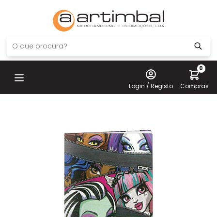
0
Login / Registo
Compras