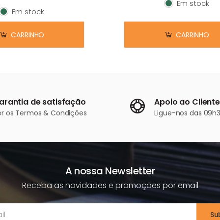
Em stock
Em stock
Em stock
Em stock
CARRINHO
CARRINHO
arantia de satisfação
Apoio ao Cliente
er os
Termos & Condições
Ligue-nos
das 09h3
A nossa Newsletter
Receba as novidades e promoções por email
Su