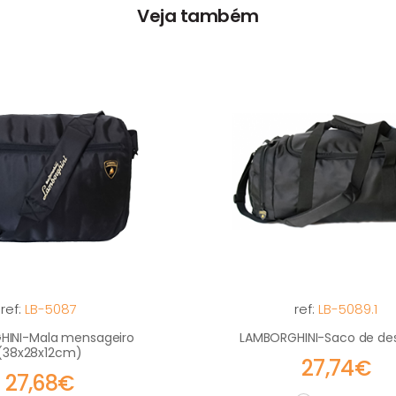
Veja também
ref:
LB-5087
ref:
LB-5089.1
HINI-Mala mensageiro
LAMBORGHINI-Saco de de
(38x28x12cm)
27,74€
27,68€