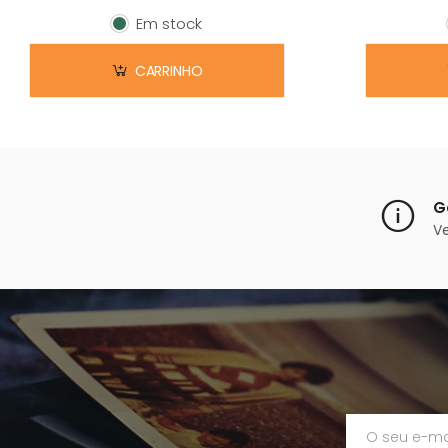
Em stock
Em stock
CARRINHO
G
V