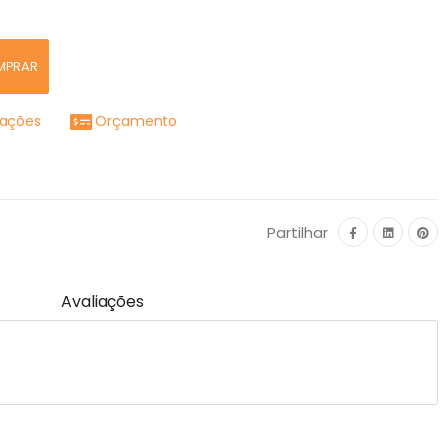
MPRAR
mações
Orçamento
Partilhar
Avaliações
)