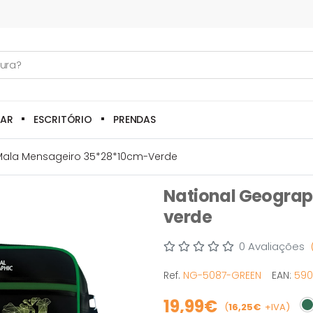
LAR
ESCRITÓRIO
PRENDAS
Mala Mensageiro 35*28*10cm-Verde
National Geogra
verde
0 Avaliações
Ref.
NG-5087-GREEN
EAN:
590
19,99€
(
16,25€
+IVA)
Em