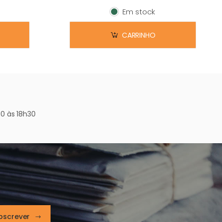
Em stock
Em stock
CARRINHO
0 às 18h30
bscrever