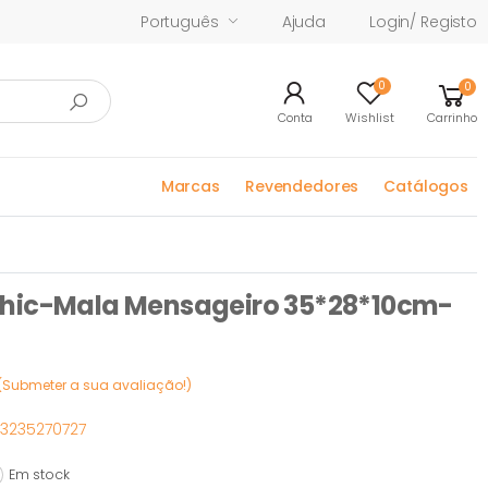
Português
Ajuda
Login/ Registo
0
0
Conta
Wishlist
Carrinho
Marcas
Revendedores
Catálogos
phic-Mala Mensageiro 35*28*10cm-
(Submeter a sua avaliação!)
3235270727
Em stock
 stock