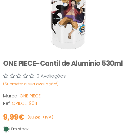
ONE PIECE-Cantil de Aluminio 530ml
0 Avaliações
(Submeter a sua avaliação!)
Marca:
ONE PIECE
Ref.
OPIECE-9011
9,99€
(
8,12€
+IVA)
Em stock
Em stock