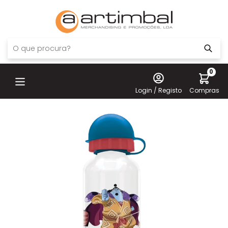
0
Login / Registo
Compras