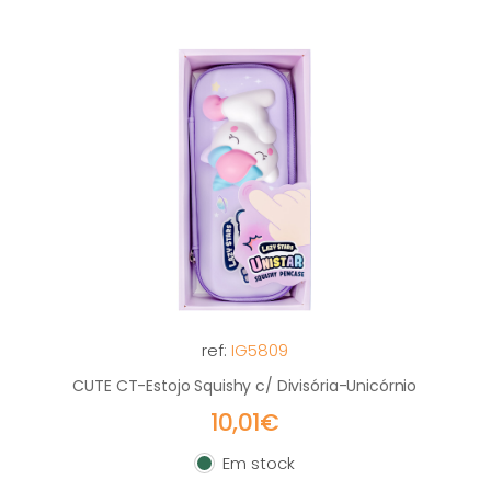
ref:
IG5809
CUTE CT-Estojo Squishy c/ Divisória-Unicórnio
10,01€
Em stock
Em stock