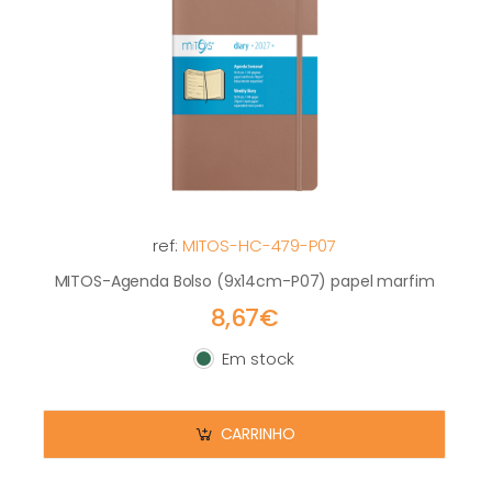
ref:
MITOS-HC-479-P07
MITOS-Agenda Bolso (9x14cm-P07) papel marfim
8,67€
Em stock
Em stock
CARRINHO