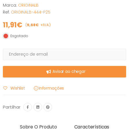
Marca:
ORIGINALB
Ref.
ORIGINALB-444-P25
11,91€
(
9,68€
+IVA)
Esgotado
Esgotado
Avisar ao chegar
Wishlist
Informações
Partilhar
Sobre O Produto
Características