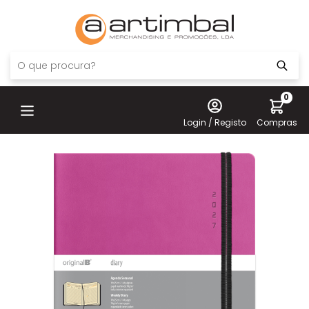
0
Login / Registo
Compras