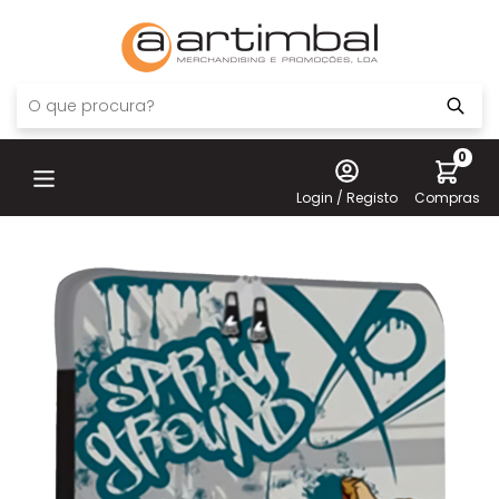
0
Login / Registo
Compras