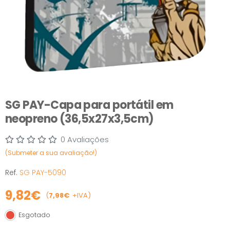
SG PAY-Capa para portátil em
neopreno (36,5x27x3,5cm)
0 Avaliações
(Submeter a sua avaliação!)
Ref.
SG PAY-5090
9,82€
(
7,98€
+IVA)
Esgotado
Esgotado