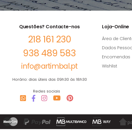
Questões? Contacte-nos
Loja-Online
218 161 230
Área de Client
Dados Pessoa
938 489 583
Encomendas
info@artimbal.pt
Wishlist
Horário: dias úteis das 09h30 às 18h30
Redes sociais