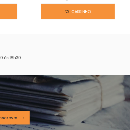
Em stock
CARRINHO
0 às 18h30
bscrever