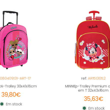
080409131-ART-17
ref:
AR1513052
A-Trolley 30x41x16cm
MINNIEp-Trolley Premium 
em T 32x43x16cm
39,80€
35,63€
Em stock
Em stock
Em stock