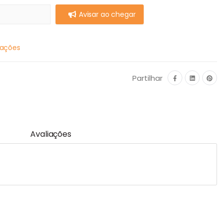
Avisar ao chegar
mações
Partilhar
Avaliações