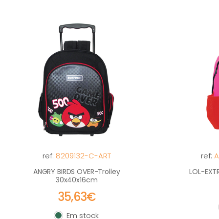
ref:
8209132-C-ART
ref:
A
ANGRY BIRDS OVER-Trolley
LOL-EXTR
30x40x16cm
35,63€
Em stock