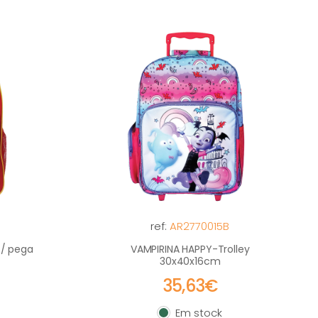
ref:
AR2770015B
c/ pega
VAMPIRINA HAPPY-Trolley
30x40x16cm
35,63€
Em stock