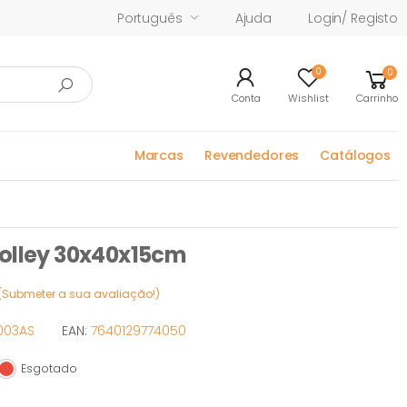
Português
Ajuda
Login/ Registo
0
0
Conta
Wishlist
Carrinho
Marcas
Revendedores
Catálogos
rolley 30x40x15cm
(Submeter a sua avaliação!)
0003AS
EAN:
7640129774050
Esgotado
Esgotado