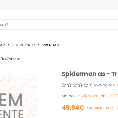
LAR
ESCRITÓRIO
PRENDAS
 30x40x15cm
Spiderman as - T
0 Avaliações
Marca:
SPIDER-MAN
Ref.
13-1
49,94€
(
40,60€
+IVA)