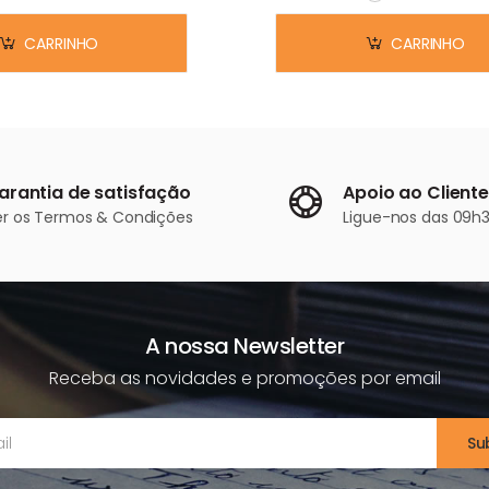
Em stock
CARRINHO
CARRINHO
arantia de satisfação
Apoio ao Cliente
er os
Termos & Condições
Ligue-nos
das 09h3
A nossa Newsletter
Receba as novidades e promoções por email
Su