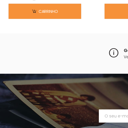
Em stock
CARRINHO
G
V