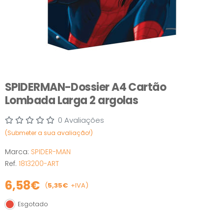
SPIDERMAN-Dossier A4 Cartão
Lombada Larga 2 argolas
0 Avaliações
(Submeter a sua avaliação!)
Marca:
SPIDER-MAN
Ref.
1813200-ART
6,58€
(
5,35€
+IVA)
Esgotado
Esgotado