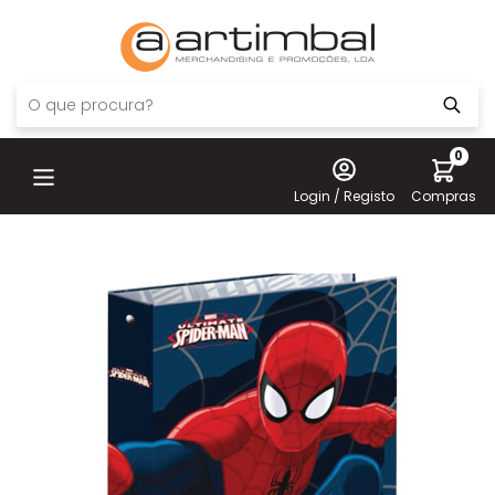
0
Login / Registo
Compras