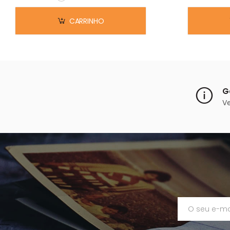
Em stock
CARRINHO
G
V