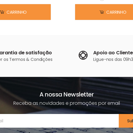
Em stock
CARRINHO
CARRINHO
arantia de satisfação
Apoio ao Cliente
er os
Termos & Condições
Ligue-nos
das 09h3
A nossa Newsletter
Receba as novidades e promoções por email
Su