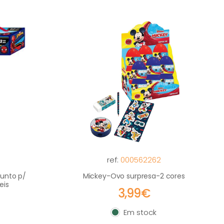
ref:
000562262
unto p/
Mickey-Ovo surpresa-2 cores
eis
3,99€
Em stock
Em stock