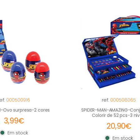
ef:
000500916
ref:
000508065
-Ovo surpresa-2 cores
SPIDER-MAN-AMAZING-Conj
Colorir de 52 pcs-3 niv
3,99€
20,90€
Em stock
Em stock
Em stock