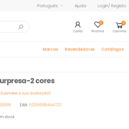
Português
Ajuda
Login/ Registo
0
0
Conta
Wishlist
Carrinho
Marcas
Revendedores
Catálogos
urpresa-2 cores
(Submeter a sua avaliação!)
00916
EAN:
5205698444722
m stock
tock