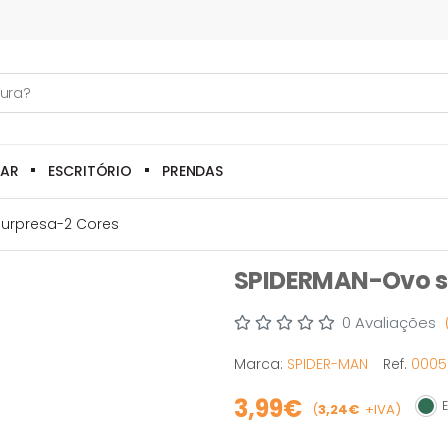
LAR
ESCRITÓRIO
PRENDAS
urpresa-2 Cores
SPIDERMAN-Ovo s
0 Avaliações
Marca:
SPIDER-MAN
Ref.
0005
3,99€
E
(
3,24€
+IVA)
Em s