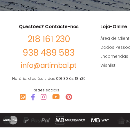
Questões? Contacte-nos
Loja-Online
218 161 230
Área de Client
Dados Pessoa
938 489 583
Encomendas
info@artimbal.pt
Wishlist
Horário: dias úteis das 09h30 às 18h30
Redes sociais