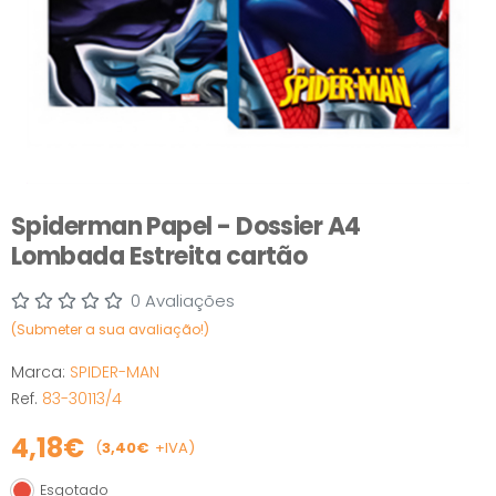
Spiderman Papel - Dossier A4
Lombada Estreita cartão
0 Avaliações
(Submeter a sua avaliação!)
Marca:
SPIDER-MAN
Ref.
83-30113/4
4,18€
(
3,40€
+IVA)
Esgotado
Esgotado