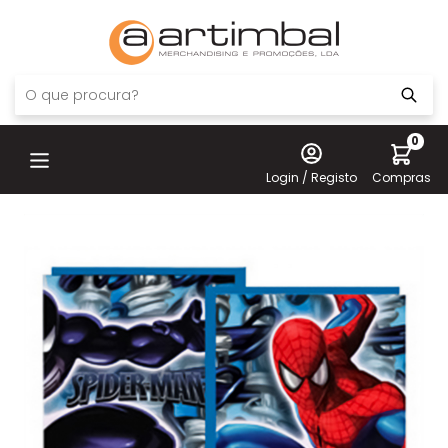
0
Login / Registo
Compras