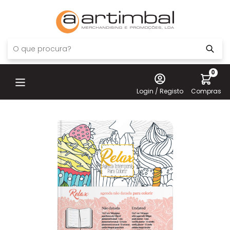
0
Login / Registo
Compras