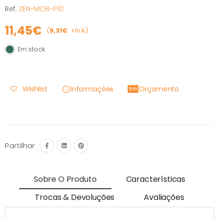
Ref.
ZEN-MOB-P10
11,45€
(
9,31€
+IVA)
Em stock
Em stock
Wishlist
Informações
Orçamento
Partilhar
Sobre O Produto
Características
Trocas & Devoluções
Avaliações