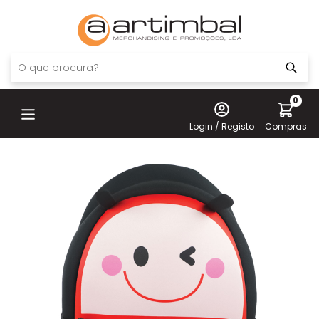
0
Login / Registo
Compras