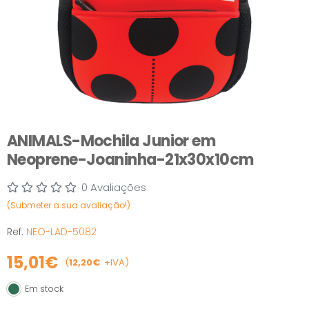
ANIMALS-Mochila Junior em
Neoprene-Joaninha-21x30x10cm
0 Avaliações
(Submeter a sua avaliação!)
Ref.
NEO-LAD-5082
15,01€
(
12,20€
+IVA)
Em stock
Em stock