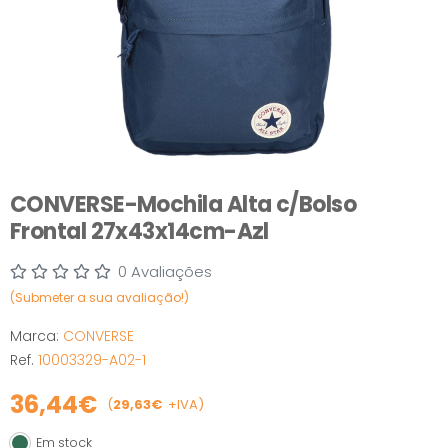
CONVERSE-Mochila Alta c/Bolso
Frontal 27x43x14cm-Azl
0 Avaliações
(Submeter a sua avaliação!)
Marca:
CONVERSE
Ref.
10003329-A02-1
36,44€
(
29,63€
+IVA)
Em stock
Em stock