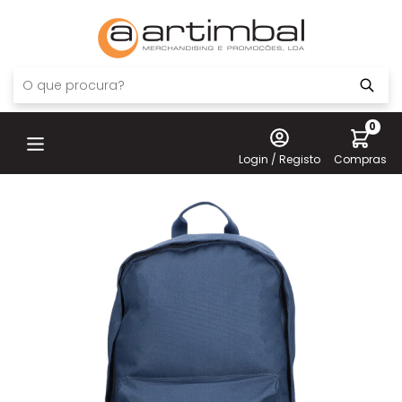
0
Login / Registo
Compras