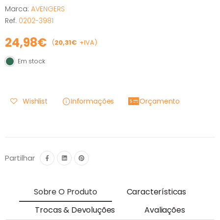
Marca:
AVENGERS
Ref.
0202-3981
24,98€
(
20,31€
+IVA)
Em stock
Em stock
Wishlist
Informações
Orçamento
Partilhar
Sobre O Produto
Características
Trocas & Devoluções
Avaliações