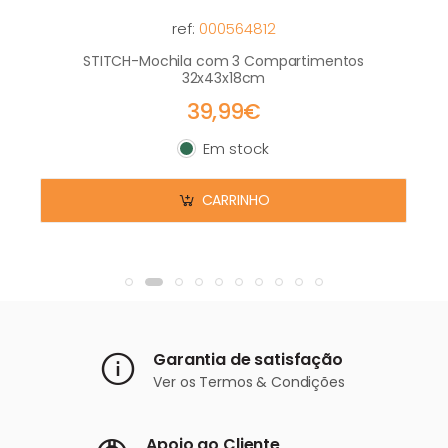
ref:
000564812
STITCH-Mochila com 3 Compartimentos
32x43x18cm
39,99€
Em stock
Em stock
CARRINHO
Garantia de satisfação
Ver os
Termos & Condições
Apoio ao Cliente