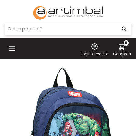
0
Login / Registo
Compras